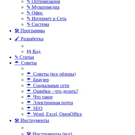
✎ Оптимизация
✎ Мультимедиа
✎ Офис
✎ Интернет и Сеть
✎ Система
🛠 Программы
🖌 Разработка
§§ Код
✎ Статьи
☂ Советы
☂ Советы (все обзоры)
☂ Браузер
☂ Социальные сети
☂ Ошибки - что делать?
☂ Что такое
☂ Электронная почта
☂ SEO
☂ Word, Excel, OpenOffice
🛠 Инструменты
🛠 Инструменты (все)