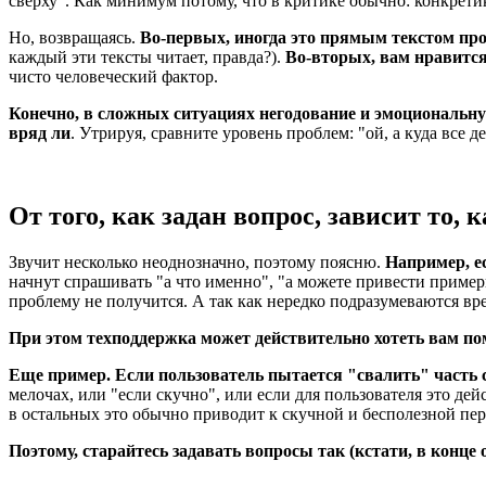
сверху". Как минимум потому, что в критике обычно: конкрети
Но, возвращаясь.
Во-первых, иногда это прямым текстом пр
каждый эти тексты читает, правда?).
Во-вторых, вам нравится
чисто человеческий фактор.
Конечно, в сложных ситуациях негодование и эмоциональную 
вряд ли
. Утрируя, сравните уровень проблем: "ой, а куда все 
От того, как задан вопрос, зависит то, 
Звучит несколько неоднозначно, поэтому поясню.
Например, е
начнут спрашивать "а что именно", "а можете привести пример
проблему не получится. А так как нередко подразумеваются вр
При этом техподдержка может действительно хотеть вам по
Еще пример. Если пользователь пытается "свалить" часть с
мелочах, или "если скучно", или если для пользователя это де
в остальных это обычно приводит к скучной и бесполезной пере
Поэтому, старайтесь задавать вопросы так (кстати, в конце