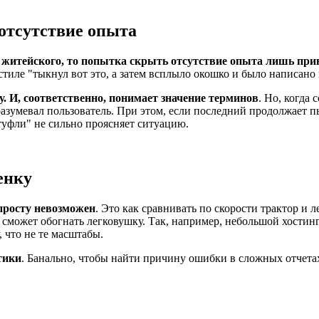
отсутствие опыта
о житейского, то попытка скрыть отсутствие опыта лишь при
ле "тыкнул вот это, а затем всплыло окошко и было написано в
у. И, соответственно, понимает значение терминов
. Но, когда 
азумевал пользователь. При этом, если последний продолжает пы
 туфли" не сильно проясняет ситуацию.
енку
просту невозможен
. Это как сравнивать по скорости трактор и л
сможет обогнать легковушку. Так, например, небольшой хостинг
, что не те масштабы.
тики
. Банально, чтобы найти причину ошибки в сложных отчетах