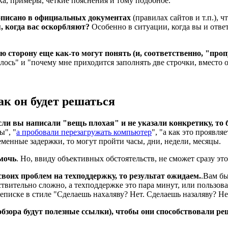
ка, примеры, четкие пояснения и тому подобное.
описано в официальных документах
(правилах сайтов и т.п.), 
, когда вас оскорбляют?
Особенно в ситуации, когда вы и отве
сторону еще как-то могут понять (и, соответственно, "пропу
делось" и "почему мне приходится заполнять две строчки, вместо о
как он будет решаться
сли вы написали "вещь плохая" и не указали конкретику, то 
ы", "
а пробовали перезагружать компьютер
", "а как это проявля
еменные задержки, то могут пройти часы, дни, недели, месяцы.
мочь
. Но, ввиду объективных обстоятельств, не сможет сразу это
воих проблем на техподдержку, то результат ожидаем.
.Вам бы
йствительно сложно, а техподдержке это пара минут, или пользов
писке в стиле "Сделаешь нахаляву? Нет. Сделаешь назаляву? Нет
 обзора будут полезные ссылки), чтобы они способствовали р