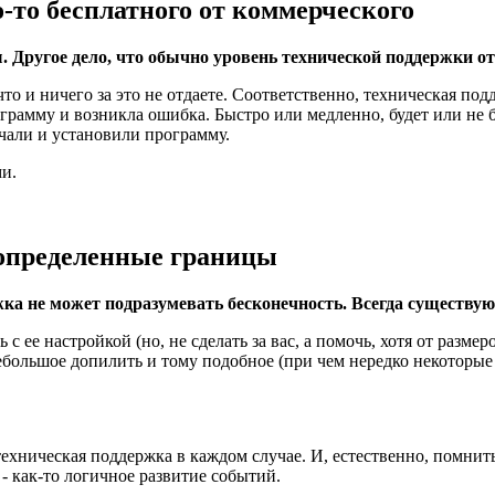
-то бесплатного от коммерческого
. Другое дело, что обычно уровень технической поддержки отл
то и ничего за это не отдаете. Соответственно, техническая под
рамму и возникла ошибка. Быстро или медленно, будет или не б
ачали и установили программу.
ми.
 определенные границы
жка не может подразумевать бесконечность. Всегда существу
 ее настройкой (но, не сделать за вас, а помочь, хотя от размеро
ебольшое допилить и тому подобное (при чем нередко некоторые
 техническая поддержка в каждом случае. И, естественно, помни
 - как-то логичное развитие событий.