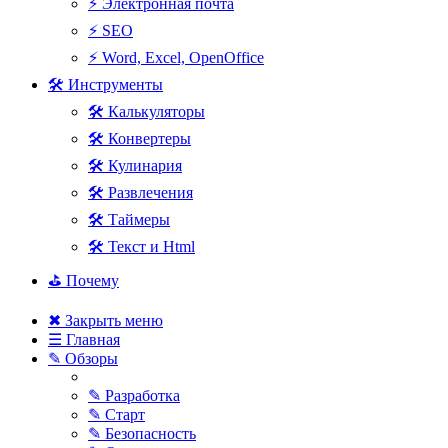
⚡ Электронная почта
⚡ SEO
⚡ Word, Excel, OpenOffice
🛠 Инструменты
🛠 Калькуляторы
🛠 Конвертеры
🛠 Кулинария
🛠 Развлечения
🛠 Таймеры
🛠 Текст и Html
⛳ Почему
✖ Закрыть меню
☰ Главная
✎ Обзоры
✎ Разработка
✎ Старт
✎ Безопасность