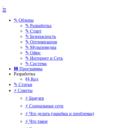
☰
✎ Обзоры
✎ Разработка
✎ Старт
✎ Безопасность
✎ Оптимизация
✎ Мультимедиа
✎ Офис
✎ Интернет и Сеть
✎ Система
💾 Программы
Разработка
§§ Код
✎ Статьи
⚡ Советы
⚡ Браузер
⚡ Социальные сети
⚡ Что делать (ошибки и проблемы)
⚡ Что такое