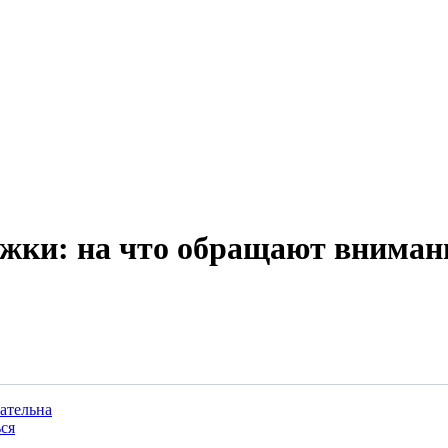
ржки: на что обращают вниман
ательна
ься