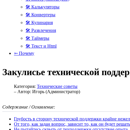
🛠 Калькуляторы
🛠 Конвертеры
🛠 Кулинария
🛠 Развлечения
🛠 Таймеры
🛠 Текст и Html
➳ Почему
Закулисье технической подде
Категория:
Технические советы
– Автор:
Игорь (Администратор)
Содержание / Оглавление:
Грубость в сторону технической поддержки крайне нежел
От того, как задан вопрос, зависит то, как он будет решат
Не пытайтесь скрыть от техподдержки отсутствие опыта