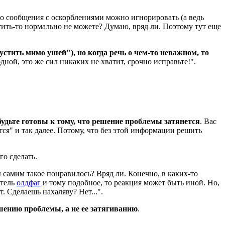
что сообщения с оскорблениями можно игнорировать (а ведь
тить-то нормально не можете? Думаю, вряд ли. Поэтому тут еще
стить мимо ушей"), но когда речь о чем-то неважном, то
дной, это же сил никаких не хватит, срочно исправьте!".
будьте готовы к тому, что решение проблемы затянется
. Вас
ется" и так далее. Потому, что без этой информации решить
го сделать.
 самим такое понравилось? Вряд ли. Конечно, в каких-то
атель
олдфаг
и тому подобное, то реакция может быть иной. Но,
. Сделаешь нахаляву? Нет...".
ешению проблемы, а не ее затягиванию
.