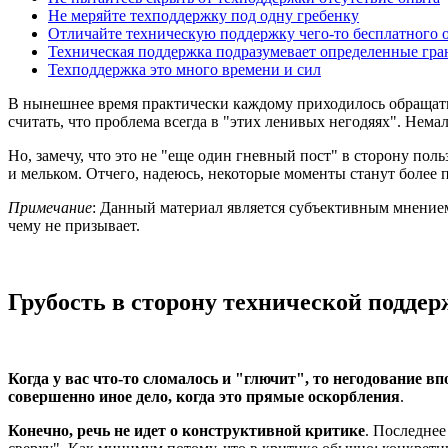
Не меряйте техподдержку под одну гребенку
Отличайте техническую поддержку чего-то бесплатного 
Техническая поддержка подразумевает определенные гр
Техподдержка это много времени и сил
В нынешнее время практически каждому приходилось обращатьс
считать, что проблема всегда в "этих ленивых негодяях". Нема
Но, замечу, что это не "еще один гневный пост" в сторону пол
и мельком. Отчего, надеюсь, некоторые моменты станут более 
Примечание
: Данный материал является субъективным мнением
чему не призывает.
Грубость в сторону технической подде
Когда у вас что-то сломалось и "глючит", то негодование в
совершенно иное дело, когда это прямые оскорбления
.
Конечно, речь не идет о конструктивной критике
. Последнее