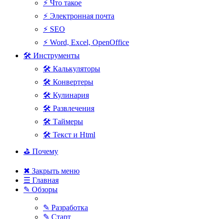
⚡ Что такое
⚡ Электронная почта
⚡ SEO
⚡ Word, Excel, OpenOffice
🛠 Инструменты
🛠 Калькуляторы
🛠 Конвертеры
🛠 Кулинария
🛠 Развлечения
🛠 Таймеры
🛠 Текст и Html
⛳ Почему
✖ Закрыть меню
☰ Главная
✎ Обзоры
✎ Разработка
✎ Старт