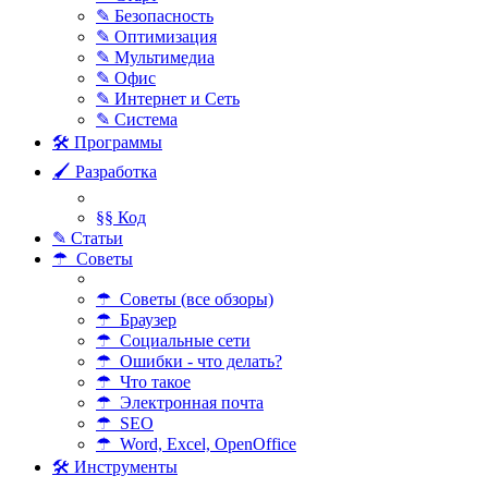
✎ Безопасность
✎ Оптимизация
✎ Мультимедиа
✎ Офис
✎ Интернет и Сеть
✎ Система
🛠 Программы
🖌 Разработка
§§ Код
✎ Статьи
☂ Советы
☂ Советы (все обзоры)
☂ Браузер
☂ Социальные сети
☂ Ошибки - что делать?
☂ Что такое
☂ Электронная почта
☂ SEO
☂ Word, Excel, OpenOffice
🛠 Инструменты