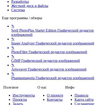
Разработка
Жесткий диск и файлы
Система
Еще программы / обзоры
✎
Serif PhotoPlus Starter Edition
Графический редактор
изображений
✎
Image Analyzer
Графический редактор изображений
✎
PhotoFiltre
Графический редактор изображений
✎
GIMP
Графический редактор изображений
✎
Artweaver
Графический редактор изображений
✎
Phantasmagoria
Графический редактор изображений
Полезное
О нас
Инфо
Инструменты
О проекте
Правила
Проекты
Контакты
Карта сайта
Задать
Соглашение