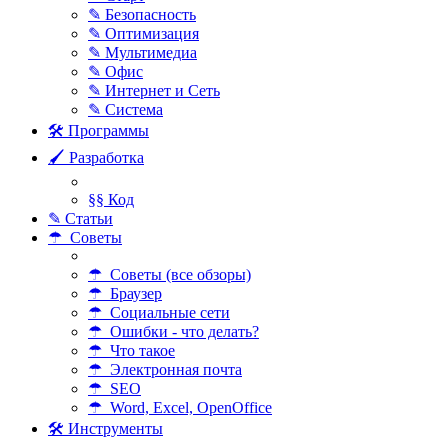
✎ Безопасность
✎ Оптимизация
✎ Мультимедиа
✎ Офис
✎ Интернет и Сеть
✎ Система
🛠 Программы
🖌 Разработка
§§ Код
✎ Статьи
☂ Советы
☂ Советы (все обзоры)
☂ Браузер
☂ Социальные сети
☂ Ошибки - что делать?
☂ Что такое
☂ Электронная почта
☂ SEO
☂ Word, Excel, OpenOffice
🛠 Инструменты