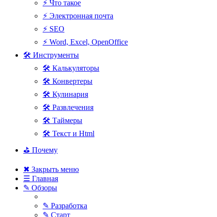
⚡ Что такое
⚡ Электронная почта
⚡ SEO
⚡ Word, Excel, OpenOffice
🛠 Инструменты
🛠 Калькуляторы
🛠 Конвертеры
🛠 Кулинария
🛠 Развлечения
🛠 Таймеры
🛠 Текст и Html
⛳ Почему
✖ Закрыть меню
☰ Главная
✎ Обзоры
✎ Разработка
✎ Старт