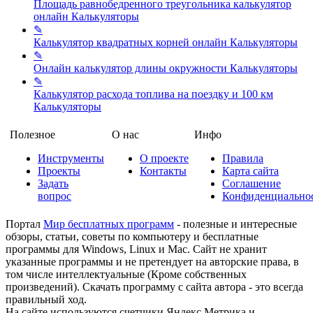
Площадь равнобедренного треугольника калькулятор
онлайн
Калькуляторы
✎
Калькулятор квадратных корней онлайн
Калькуляторы
✎
Онлайн калькулятор длины окружности
Калькуляторы
✎
Калькулятор расхода топлива на поездку и 100 км
Калькуляторы
Полезное
О нас
Инфо
Инструменты
О проекте
Правила
Проекты
Контакты
Карта сайта
Задать
Соглашение
вопрос
Конфиденциально
Портал
Мир бесплатных программ
- полезные и интересные
обзоры, статьи, советы по компьютеру и бесплатные
программы для Windows, Linux и Mac. Сайт не хранит
указанные программы и не претендует на авторские права, в
том числе интеллектуальные (Кроме собственных
произведений). Скачать программу с сайта автора - это всегда
правильный ход.
На сайте используются счетчики Яндекс Метрика и