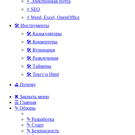
⚡ Электронная почта
⚡ SEO
⚡ Word, Excel, OpenOffice
🛠 Инструменты
🛠 Калькуляторы
🛠 Конвертеры
🛠 Кулинария
🛠 Развлечения
🛠 Таймеры
🛠 Текст и Html
⛳ Почему
✖ Закрыть меню
☰ Главная
✎ Обзоры
✎ Разработка
✎ Старт
✎ Безопасность