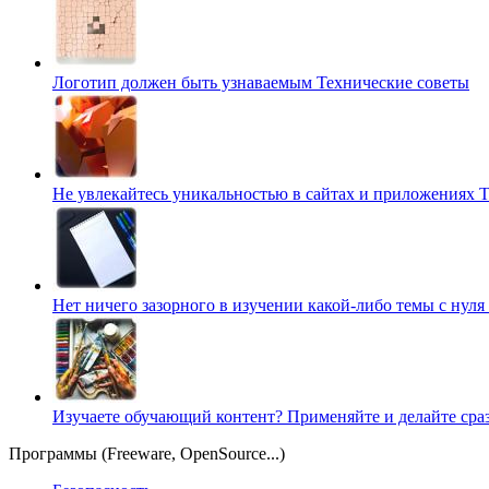
Логотип должен быть узнаваемым
Технические советы
Не увлекайтесь уникальностью в сайтах и приложениях
Т
Нет ничего зазорного в изучении какой-либо темы с нуля
Изучаете обучающий контент? Применяйте и делайте сра
Программы (Freeware, OpenSource...)