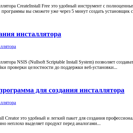
ллятора CreateInstall Free это удобный инструмент с полноценн
 программы вы сможете уже через 5 минут создать установщик 
дания инсталлятора
аллятора
ллятора NSIS (Nullsoft Scriptable Install System) позволяет со
йки проверки целостности до поддержки веб-установки...
 - программа для создания инсталлятора
аллятора
tall Creator это удобный и легкий пакет для создания професси
чно неплохо выделяет продукт перед аналогами...