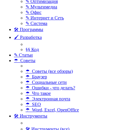
✎ Оптимизация
✎ Мультимедиа
✎ Офис
✎ Интернет и Сеть
✎ Система
🛠 Программы
🖌 Разработка
§§ Код
✎ Статьи
☂ Советы
☂ Советы (все обзоры)
☂ Браузер
☂ Социальные сети
☂ Ошибки - что делать?
☂ Что такое
☂ Электронная почта
☂ SEO
☂ Word, Excel, OpenOffice
🛠 Инструменты
🛠 Инструменты (все)