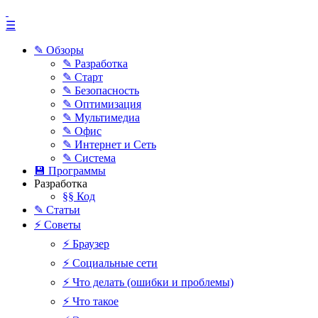
☰
✎ Обзоры
✎ Разработка
✎ Старт
✎ Безопасность
✎ Оптимизация
✎ Мультимедиа
✎ Офис
✎ Интернет и Сеть
✎ Система
💾 Программы
Разработка
§§ Код
✎ Статьи
⚡ Советы
⚡ Браузер
⚡ Социальные сети
⚡ Что делать (ошибки и проблемы)
⚡ Что такое