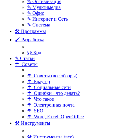
✎ Оптимизация
✎ Мультимедиа
✎ Офис
✎ Интернет и Сеть
✎ Система
🛠 Программы
🖌 Разработка
§§ Код
✎ Статьи
☂ Советы
☂ Советы (все обзоры)
☂ Браузер
☂ Социальные сети
☂ Ошибки - что делать?
☂ Что такое
☂ Электронная почта
☂ SEO
☂ Word, Excel, OpenOffice
🛠 Инструменты
🛠 Инструменты (все)