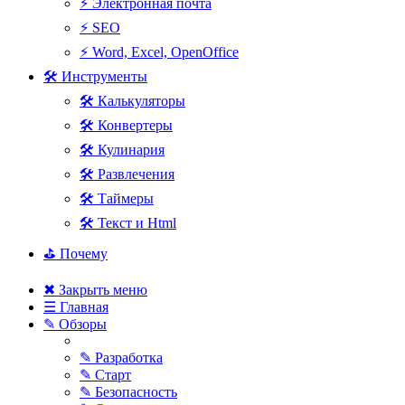
⚡ Электронная почта
⚡ SEO
⚡ Word, Excel, OpenOffice
🛠 Инструменты
🛠 Калькуляторы
🛠 Конвертеры
🛠 Кулинария
🛠 Развлечения
🛠 Таймеры
🛠 Текст и Html
⛳ Почему
✖ Закрыть меню
☰ Главная
✎ Обзоры
✎ Разработка
✎ Старт
✎ Безопасность