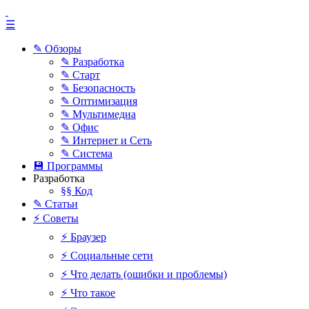
☰
✎ Обзоры
✎ Разработка
✎ Старт
✎ Безопасность
✎ Оптимизация
✎ Мультимедиа
✎ Офис
✎ Интернет и Сеть
✎ Система
💾 Программы
Разработка
§§ Код
✎ Статьи
⚡ Советы
⚡ Браузер
⚡ Социальные сети
⚡ Что делать (ошибки и проблемы)
⚡ Что такое