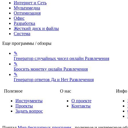
Интернет и Сеть
Мультимедиа
Оптимизация
Офис
Разработка
Жесткий диск и файлы
Система
Еще программы / обзоры
✎
Генератор случайных чисел онлайн
Развлечения
✎
Бросить монетку онлайн
Развлечения
✎
Генератор ответов Да и Нет
Развлечения
Полезное
О нас
Инфо
Инструменты
О проекте
Проекты
Контакты
Задать вопрос
Портал
Мир бесплатных программ
- полезные и интересные об