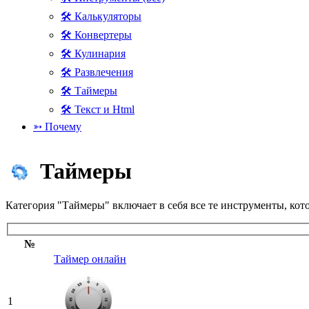
🛠 Калькуляторы
🛠 Конвертеры
🛠 Кулинария
🛠 Развлечения
🛠 Таймеры
🛠 Текст и Html
➳ Почему
Таймеры
Категория "Таймеры" включает в себя все те инструменты, кот
№
Таймер онлайн
1