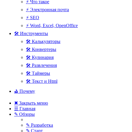
⚡ Что такое
⚡ Электронная почта
⚡ SEO
⚡ Word, Excel, OpenOffice
🛠 Инструменты
🛠 Калькуляторы
🛠 Конвертеры
🛠 Кулинария
🛠 Развлечения
🛠 Таймеры
🛠 Текст и Html
⛳ Почему
✖ Закрыть меню
☰ Главная
✎ Обзоры
✎ Разработка
✎ Старт