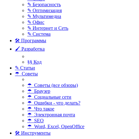
✎ Безопасность
✎ Оптимизация
✎ Мультимедиа
✎ Офис
✎ Интернет и Сеть
✎ Система
🛠 Программы
🖌 Разработка
§§ Код
✎ Статьи
☂ Советы
☂ Советы (все обзоры)
☂ Браузер
☂ Социальные сети
☂ Ошибки - что делать?
☂ Что такое
☂ Электронная почта
☂ SEO
☂ Word, Excel, OpenOffice
🛠 Инструменты