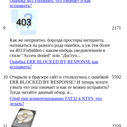
Ошибка 403 Forbidden: что означает и как
исправить?
9
2171
Как же неприятно, бороздя просторы интернета,
натыкаться на разного рода ошибки, а уж тем более
на 403 Forbidden с каким-нибудь уведомлением в
стиле "Access denied" или "Доступ...
Ошибка ERR BLOCKED BY RESPONSE как
исправить?
10
Открыли в браузере сайт и столкнулись с ошибкой
5592
ERR BLOCKED BY RESPONSE? И теперь хотите
узнать что она означает и как ее можно исправить?
Тогда читайте данный обзор, в...
Сбой при конвертировании FAT32 в NTFS, что
делать?
11
2320