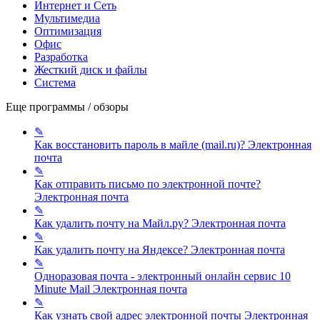
Интернет и Сеть
Мультимедиа
Оптимизация
Офис
Разработка
Жесткий диск и файлы
Система
Еще программы / обзоры
✎
Как восстановить пароль в майле (mail.ru)?
Электронная
почта
✎
Как отправить письмо по электронной почте?
Электронная почта
✎
Как удалить почту на Майл.ру?
Электронная почта
✎
Как удалить почту на Яндексе?
Электронная почта
✎
Одноразовая почта - электронный онлайн сервис 10
Minute Mail
Электронная почта
✎
Как узнать свой адрес электронной почты
Электронная