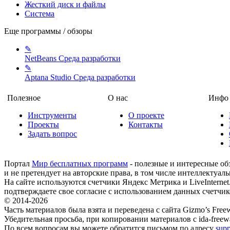
Жесткий диск и файлы
Система
Еще программы / обзоры
✎
NetBeans
Среда разработки
✎
Aptana Studio
Среда разработки
Полезное
О нас
Инфо
Инструменты
О проекте
Проекты
Контакты
Задать вопрос
Портал
Мир бесплатных программ
- полезные и интересные об
и не претендует на авторские права, в том числе интеллектуал
На сайте используются счетчики Яндекс Метрика и LiveInterne
подтверждаете свое согласие с использованием данных счетчик
© 2014-2026
Часть материалов была взята и переведена с сайта Gizmo’s Freewa
Убедительная просьба, при копировании материалов с ida-freew
По всем вопросам вы можете обратится письмом по адресу
supp