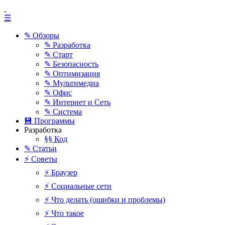
☰
✎ Обзоры
✎ Разработка
✎ Старт
✎ Безопасность
✎ Оптимизация
✎ Мультимедиа
✎ Офис
✎ Интернет и Сеть
✎ Система
💾 Программы
Разработка
§§ Код
✎ Статьи
⚡ Советы
⚡ Браузер
⚡ Социальные сети
⚡ Что делать (ошибки и проблемы)
⚡ Что такое