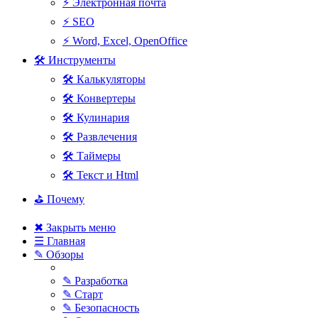
⚡ Электронная почта
⚡ SEO
⚡ Word, Excel, OpenOffice
🛠 Инструменты
🛠 Калькуляторы
🛠 Конвертеры
🛠 Кулинария
🛠 Развлечения
🛠 Таймеры
🛠 Текст и Html
⛳ Почему
✖ Закрыть меню
☰ Главная
✎ Обзоры
✎ Разработка
✎ Старт
✎ Безопасность