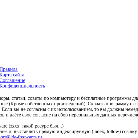
Правила
Карта сайта
Соглашение
Конфиденциальность
зоры, статьи, советы по компьютеру и бесплатные программы дл
ьные (Кроме собственных произведений). Скачать программу с сай
t. Если вы не согласны с их использованием, то вы должны неме
ов и даёте свое согласие на сбор персональных данных перечис
re (эххх, такой ресурс был...)
ares.ru выставлять прямую индексируемую (index, follow) ссылк
ort@ida-freewares.ru