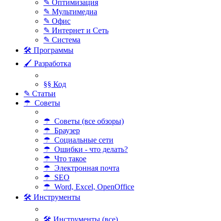
✎ Оптимизация
✎ Мультимедиа
✎ Офис
✎ Интернет и Сеть
✎ Система
🛠 Программы
🖌 Разработка
§§ Код
✎ Статьи
☂ Советы
☂ Советы (все обзоры)
☂ Браузер
☂ Социальные сети
☂ Ошибки - что делать?
☂ Что такое
☂ Электронная почта
☂ SEO
☂ Word, Excel, OpenOffice
🛠 Инструменты
🛠 Инструменты (все)