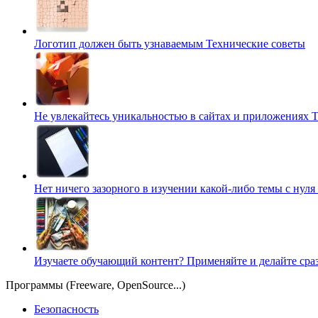
Логотип должен быть узнаваемым
Технические советы
Не увлекайтесь уникальностью в сайтах и приложениях
Т
Нет ничего зазорного в изучении какой-либо темы с нуля
Изучаете обучающий контент? Применяйте и делайте сра
Программы (Freeware, OpenSource...)
Безопасность