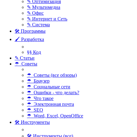
✎ Оптимизация
✎ Мультимедиа
✎ Офис
✎ Интернет и Сеть
✎ Система
🛠 Программы
🖌 Разработка
§§ Код
✎ Статьи
☂ Советы
☂ Советы (все обзоры)
☂ Браузер
☂ Социальные сети
☂ Ошибки - что делать?
☂ Что такое
☂ Электронная почта
☂ SEO
☂ Word, Excel, OpenOffice
🛠 Инструменты
🛠 Инструменты (все)