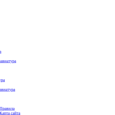
а
лавиатура
ура
авиатура
Правила
Карта сайта