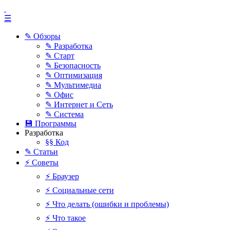
☰
✎ Обзоры
✎ Разработка
✎ Старт
✎ Безопасность
✎ Оптимизация
✎ Мультимедиа
✎ Офис
✎ Интернет и Сеть
✎ Система
💾 Программы
Разработка
§§ Код
✎ Статьи
⚡ Советы
⚡ Браузер
⚡ Социальные сети
⚡ Что делать (ошибки и проблемы)
⚡ Что такое