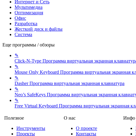
Интернет и Сеть
Мультимедиа
Оптимизация
Офис
Разработка
Жесткий диск и файлы
Система
Еще программы / обзоры
✎
Click-N-Type
Программа виртуальная экранная клавиатур
✎
Mouse Only Keyboard
Программа виртуальная экранная к
✎
Dasher
Программа виртуальная экранная клавиатура
✎
Neo’s SafeKeys
Программа виртуальная экранная клавиат
✎
Free Virtual Keyboard
Программа виртуальная экранная кл
Полезное
О нас
Инфо
Инструменты
О проекте
Проекты
Контакты