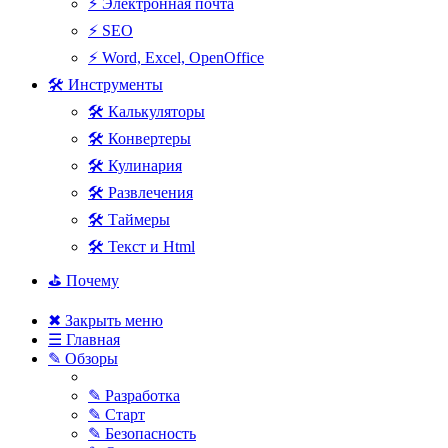
⚡ Электронная почта
⚡ SEO
⚡ Word, Excel, OpenOffice
🛠 Инструменты
🛠 Калькуляторы
🛠 Конвертеры
🛠 Кулинария
🛠 Развлечения
🛠 Таймеры
🛠 Текст и Html
⛳ Почему
✖ Закрыть меню
☰ Главная
✎ Обзоры
✎ Разработка
✎ Старт
✎ Безопасность