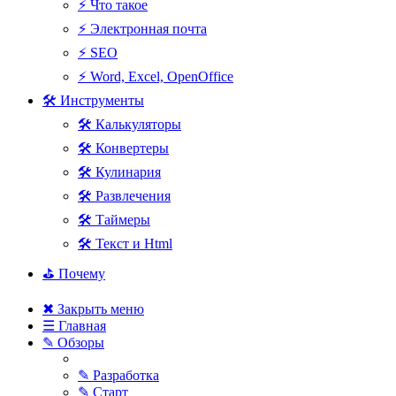
⚡ Что такое
⚡ Электронная почта
⚡ SEO
⚡ Word, Excel, OpenOffice
🛠 Инструменты
🛠 Калькуляторы
🛠 Конвертеры
🛠 Кулинария
🛠 Развлечения
🛠 Таймеры
🛠 Текст и Html
⛳ Почему
✖ Закрыть меню
☰ Главная
✎ Обзоры
✎ Разработка
✎ Старт