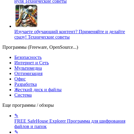
нуля
Технические советы
Изучаете обучающий контент? Применяйте и делайте
сразу!
Технические советы
Программы (Freeware, OpenSource...)
Безопасность
Интернет и Сеть
Мультимедиа
Оптимизация
Офис
Разработка
Жесткий диск и файлы
Система
Еще программы / обзоры
✎
FREE SafeHouse Explorer
Программа для шифрования
файлов и папок
✎