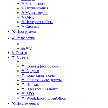
✎ Безопасность
✎ Оптимизация
✎ Мультимедиа
✎ Офис
✎ Интернет и Сеть
✎ Система
🛠 Программы
🖌 Разработка
§§ Код
✎ Статьи
☂ Советы
☂ Советы (все обзоры)
☂ Браузер
☂ Социальные сети
☂ Ошибки - что делать?
☂ Что такое
☂ Электронная почта
☂ SEO
☂ Word, Excel, OpenOffice
🛠 Инструменты