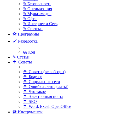
✎ Безопасность
✎ Оптимизация
✎ Мультимедиа
✎ Офис
✎ Интернет и Сеть
✎ Система
🛠 Программы
🖌 Разработка
§§ Код
✎ Статьи
☂ Советы
☂ Советы (все обзоры)
☂ Браузер
☂ Социальные сети
☂ Ошибки - что делать?
☂ Что такое
☂ Электронная почта
☂ SEO
☂ Word, Excel, OpenOffice
🛠 Инструменты