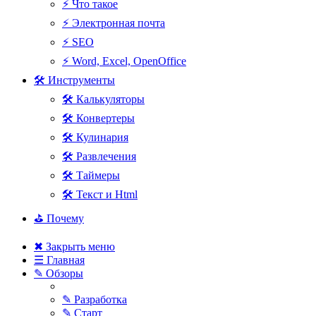
⚡ Что такое
⚡ Электронная почта
⚡ SEO
⚡ Word, Excel, OpenOffice
🛠 Инструменты
🛠 Калькуляторы
🛠 Конвертеры
🛠 Кулинария
🛠 Развлечения
🛠 Таймеры
🛠 Текст и Html
⛳ Почему
✖ Закрыть меню
☰ Главная
✎ Обзоры
✎ Разработка
✎ Старт