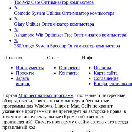
ToolWiz Care
Оптимизатор компьютера
✎
Comodo System Utilities
Оптимизатор компьютера
✎
Glary Utilities
Оптимизатор компьютера
✎
Ashampoo Win Optimizer Free
Оптимизатор компьютера
✎
360Amigo System Speedup
Оптимизатор компьютера
Полезное
О нас
Инфо
Инструменты
О проекте
Правила
Проекты
Контакты
Карта сайта
Задать
Соглашение
вопрос
Конфиденциально
Портал
Мир бесплатных программ
- полезные и интересные
обзоры, статьи, советы по компьютеру и бесплатные
программы для Windows, Linux и Mac. Сайт не хранит
указанные программы и не претендует на авторские права, в
том числе интеллектуальные (Кроме собственных
произведений). Скачать программу с сайта автора - это всегда
правильный ход.