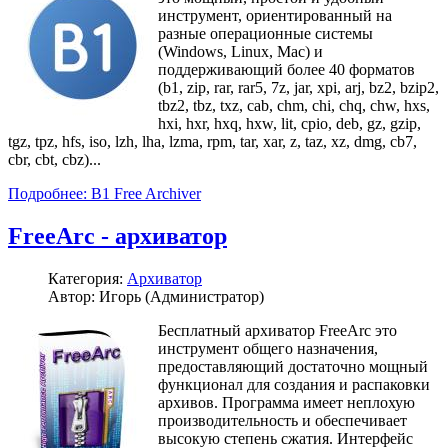
инструмент, ориентированный на
разные операционные системы
(Windows, Linux, Mac) и
поддерживающий более 40 форматов
(b1, zip, rar, rar5, 7z, jar, xpi, arj, bz2, bzip2,
tbz2, tbz, txz, cab, chm, chi, chq, chw, hxs,
hxi, hxr, hxq, hxw, lit, cpio, deb, gz, gzip,
tgz, tpz, hfs, iso, lzh, lha, lzma, rpm, tar, xar, z, taz, xz, dmg, cb7,
cbr, cbt, cbz)...
Подробнее: B1 Free Archiver
FreeArc - архиватор
Категория:
Архиватор
Автор: Игорь (Администратор)
Бесплатный архиватор FreeArc это
инструмент общего назначения,
предоставляющий достаточно мощный
функционал для создания и распаковки
архивов. Программа имеет неплохую
производительность и обеспечивает
высокую степень сжатия. Интерфейс