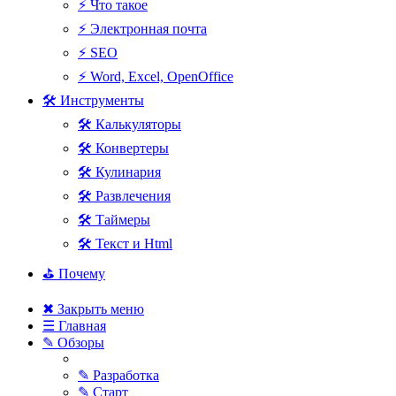
⚡ Что такое
⚡ Электронная почта
⚡ SEO
⚡ Word, Excel, OpenOffice
🛠 Инструменты
🛠 Калькуляторы
🛠 Конвертеры
🛠 Кулинария
🛠 Развлечения
🛠 Таймеры
🛠 Текст и Html
⛳ Почему
✖ Закрыть меню
☰ Главная
✎ Обзоры
✎ Разработка
✎ Старт