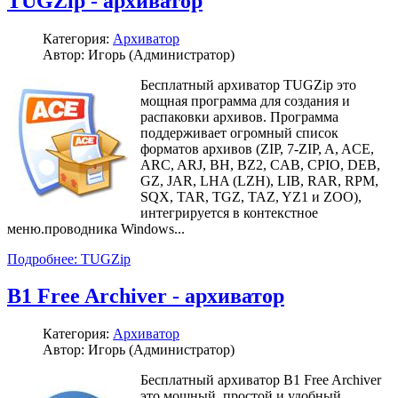
TUGZip - архиватор
Категория:
Архиватор
Автор: Игорь (Администратор)
Бесплатный архиватор TUGZip это
мощная программа для создания и
распаковки архивов. Программа
поддерживает огромный список
форматов архивов (ZIP, 7-ZIP, A, ACE,
ARC, ARJ, BH, BZ2, CAB, CPIO, DEB,
GZ, JAR, LHA (LZH), LIB, RAR, RPM,
SQX, TAR, TGZ, TAZ, YZ1 и ZOO),
интегрируется в контекстное
меню.проводника Windows...
Подробнее: TUGZip
B1 Free Archiver - архиватор
Категория:
Архиватор
Автор: Игорь (Администратор)
Бесплатный архиватор B1 Free Archiver
это мощный, простой и удобный