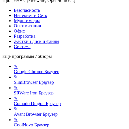
Программы (Freeware, OpenSource...)
Безопасность
Интернет и Сеть
Мультимедиа
Оптимизация
Офис
Разработка
Жесткий диск и файлы
Система
Еще программы / обзоры
✎
Google Chrome
Браузер
✎
SlimBrowser
Браузер
✎
SRWare Iron
Браузер
✎
Comodo Dragon
Браузер
✎
Avant Browser
Браузер
✎
CoolNovo
Браузер