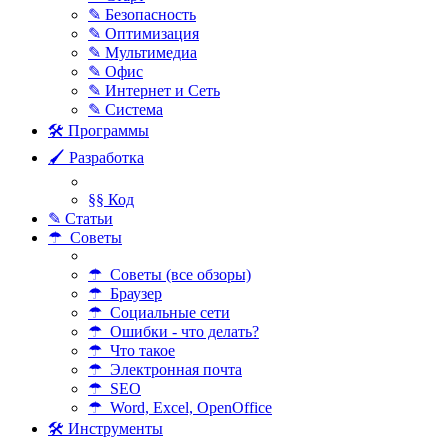
✎ Безопасность
✎ Оптимизация
✎ Мультимедиа
✎ Офис
✎ Интернет и Сеть
✎ Система
🛠 Программы
🖌 Разработка
§§ Код
✎ Статьи
☂ Советы
☂ Советы (все обзоры)
☂ Браузер
☂ Социальные сети
☂ Ошибки - что делать?
☂ Что такое
☂ Электронная почта
☂ SEO
☂ Word, Excel, OpenOffice
🛠 Инструменты