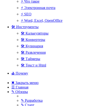
⚡ Что такое
⚡ Электронная почта
⚡ SEO
⚡ Word, Excel, OpenOffice
🛠 Инструменты
🛠 Калькуляторы
🛠 Конвертеры
🛠 Кулинария
🛠 Развлечения
🛠 Таймеры
🛠 Текст и Html
⛳ Почему
✖ Закрыть меню
☰ Главная
✎ Обзоры
✎ Разработка
✎ Старт