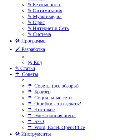
✎ Безопасность
✎ Оптимизация
✎ Мультимедиа
✎ Офис
✎ Интернет и Сеть
✎ Система
🛠 Программы
🖌 Разработка
§§ Код
✎ Статьи
☂ Советы
☂ Советы (все обзоры)
☂ Браузер
☂ Социальные сети
☂ Ошибки - что делать?
☂ Что такое
☂ Электронная почта
☂ SEO
☂ Word, Excel, OpenOffice
🛠 Инструменты