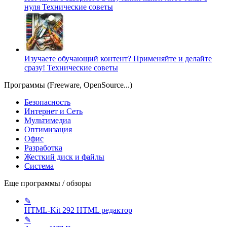
нуля
Технические советы
Изучаете обучающий контент? Применяйте и делайте
сразу!
Технические советы
Программы (Freeware, OpenSource...)
Безопасность
Интернет и Сеть
Мультимедиа
Оптимизация
Офис
Разработка
Жесткий диск и файлы
Система
Еще программы / обзоры
✎
HTML-Kit 292
HTML редактор
✎