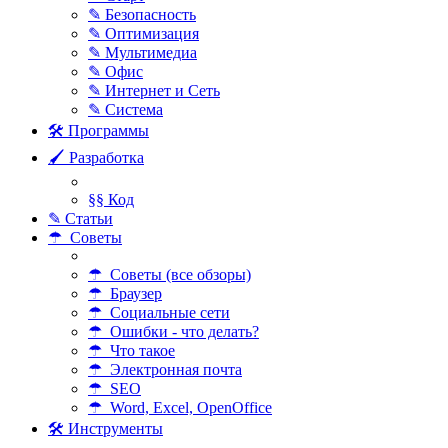
✎ Безопасность
✎ Оптимизация
✎ Мультимедиа
✎ Офис
✎ Интернет и Сеть
✎ Система
🛠 Программы
🖌 Разработка
§§ Код
✎ Статьи
☂ Советы
☂ Советы (все обзоры)
☂ Браузер
☂ Социальные сети
☂ Ошибки - что делать?
☂ Что такое
☂ Электронная почта
☂ SEO
☂ Word, Excel, OpenOffice
🛠 Инструменты