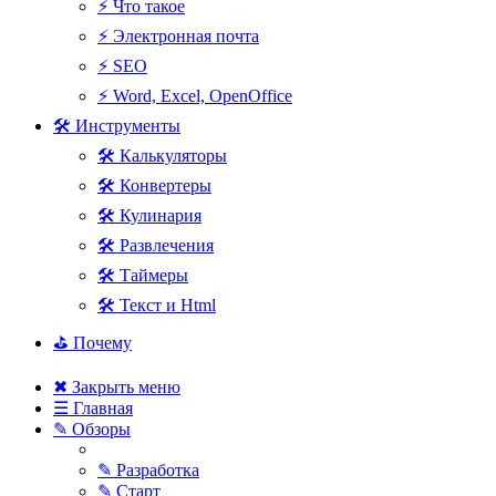
⚡ Что такое
⚡ Электронная почта
⚡ SEO
⚡ Word, Excel, OpenOffice
🛠 Инструменты
🛠 Калькуляторы
🛠 Конвертеры
🛠 Кулинария
🛠 Развлечения
🛠 Таймеры
🛠 Текст и Html
⛳ Почему
✖ Закрыть меню
☰ Главная
✎ Обзоры
✎ Разработка
✎ Старт