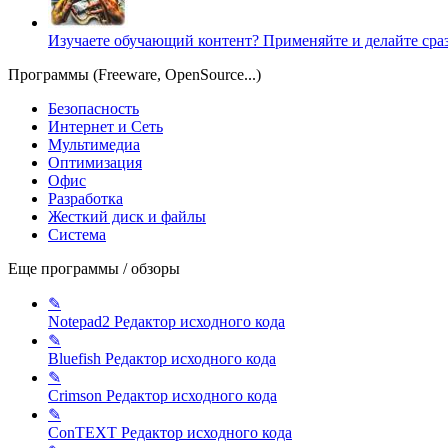
Изучаете обучающий контент? Применяйте и делайте сра
Программы (Freeware, OpenSource...)
Безопасность
Интернет и Сеть
Мультимедиа
Оптимизация
Офис
Разработка
Жесткий диск и файлы
Система
Еще программы / обзоры
✎
Notepad2
Редактор исходного кода
✎
Bluefish
Редактор исходного кода
✎
Crimson
Редактор исходного кода
✎
ConTEXT
Редактор исходного кода