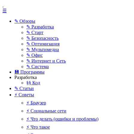
☰
✎ Обзоры
✎ Разработка
✎ Старт
✎ Безопасность
✎ Оптимизация
✎ Мультимедиа
✎ Офис
✎ Интернет и Сеть
✎ Система
💾 Программы
Разработка
§§ Код
✎ Статьи
⚡ Советы
⚡ Браузер
⚡ Социальные сети
⚡ Что делать (ошибки и проблемы)
⚡ Что такое