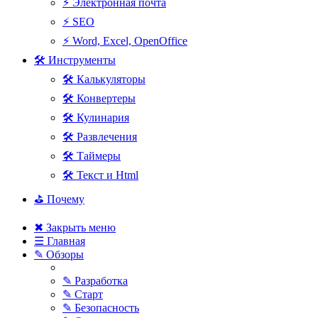
⚡ Электронная почта
⚡ SEO
⚡ Word, Excel, OpenOffice
🛠 Инструменты
🛠 Калькуляторы
🛠 Конвертеры
🛠 Кулинария
🛠 Развлечения
🛠 Таймеры
🛠 Текст и Html
⛳ Почему
✖ Закрыть меню
☰ Главная
✎ Обзоры
✎ Разработка
✎ Старт
✎ Безопасность