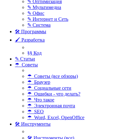
✎ Оптимизация
✎ Мультимедиа
✎ Офис
✎ Интернет и Сеть
✎ Система
🛠 Программы
🖌 Разработка
§§ Код
✎ Статьи
☂ Советы
☂ Советы (все обзоры)
☂ Браузер
☂ Социальные сети
☂ Ошибки - что делать?
☂ Что такое
☂ Электронная почта
☂ SEO
☂ Word, Excel, OpenOffice
🛠 Инструменты
🛠 Инструменты (все)