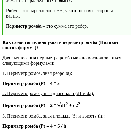
лежат на параллельных прямых.
Робм
– это параллелограмм, у которого все стороны
равны.
Периметр ромба
– это сумма его ребер.
Как самостоятельно узнать периметр ромба (Полный
список формул)?
Для вычисления периметра ромба можно воспользоваться
следующими формулами:
1. Периметр ромба, зная ребро (a):
Периметр ромба (P) = 4 * a
2. Периметр ромба, зная диагонали (d1 и d2):
√
2
2
Периметр ромба (P) = 2 *
d1
+ d2
3. Периметр ромба, зная площадь (S) и высоту (h):
Периметр ромба (P) = 4 * S / h