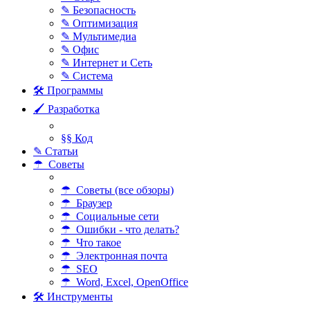
✎ Безопасность
✎ Оптимизация
✎ Мультимедиа
✎ Офис
✎ Интернет и Сеть
✎ Система
🛠 Программы
🖌 Разработка
§§ Код
✎ Статьи
☂ Советы
☂ Советы (все обзоры)
☂ Браузер
☂ Социальные сети
☂ Ошибки - что делать?
☂ Что такое
☂ Электронная почта
☂ SEO
☂ Word, Excel, OpenOffice
🛠 Инструменты