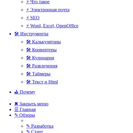
⚡ Что такое
⚡ Электронная почта
⚡ SEO
⚡ Word, Excel, OpenOffice
🛠 Инструменты
🛠 Калькуляторы
🛠 Конвертеры
🛠 Кулинария
🛠 Развлечения
🛠 Таймеры
🛠 Текст и Html
⛳ Почему
✖ Закрыть меню
☰ Главная
✎ Обзоры
✎ Разработка
✎ Старт