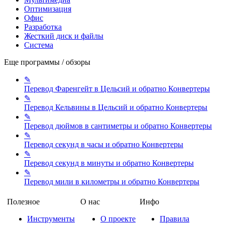
Оптимизация
Офис
Разработка
Жесткий диск и файлы
Система
Еще программы / обзоры
✎
Перевод Фаренгейт в Цельсий и обратно
Конвертеры
✎
Перевод Кельвины в Цельсий и обратно
Конвертеры
✎
Перевод дюймов в сантиметры и обратно
Конвертеры
✎
Перевод секунд в часы и обратно
Конвертеры
✎
Перевод секунд в минуты и обратно
Конвертеры
✎
Перевод мили в километры и обратно
Конвертеры
Полезное
О нас
Инфо
Инструменты
О проекте
Правила