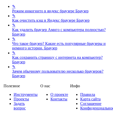
✎
Режим инкогнито в яндекс браузере
Браузер
✎
Как очистить кэш в Яндекс браузере
Браузер
✎
Как удалить браузер Амиго с компьютера полностью?
Браузер
✎
Что такое браузер? Какие есть популярные браузеры и
немного истории.
Браузер
✎
Как сохранить страницу с интернета на компьютер?
Браузер
✎
Зачем обычному пользователю несколько браузеров?
Браузер
Полезное
О нас
Инфо
Инструменты
О проекте
Правила
Проекты
Контакты
Карта сайта
Задать
Соглашение
вопрос
Конфиденциально