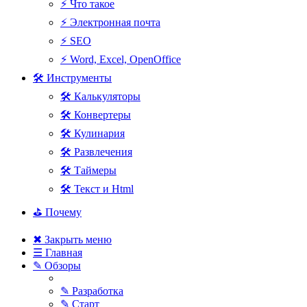
⚡ Что такое
⚡ Электронная почта
⚡ SEO
⚡ Word, Excel, OpenOffice
🛠 Инструменты
🛠 Калькуляторы
🛠 Конвертеры
🛠 Кулинария
🛠 Развлечения
🛠 Таймеры
🛠 Текст и Html
⛳ Почему
✖ Закрыть меню
☰ Главная
✎ Обзоры
✎ Разработка
✎ Старт