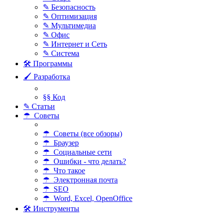
✎ Безопасность
✎ Оптимизация
✎ Мультимедиа
✎ Офис
✎ Интернет и Сеть
✎ Система
🛠 Программы
🖌 Разработка
§§ Код
✎ Статьи
☂ Советы
☂ Советы (все обзоры)
☂ Браузер
☂ Социальные сети
☂ Ошибки - что делать?
☂ Что такое
☂ Электронная почта
☂ SEO
☂ Word, Excel, OpenOffice
🛠 Инструменты