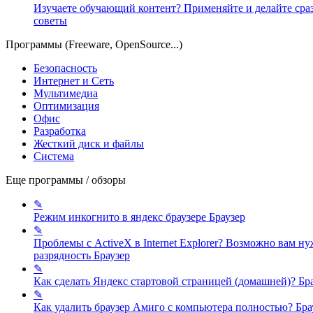
Изучаете обучающий контент? Применяйте и делайте сра
советы
Программы (Freeware, OpenSource...)
Безопасность
Интернет и Сеть
Мультимедиа
Оптимизация
Офис
Разработка
Жесткий диск и файлы
Система
Еще программы / обзоры
✎
Режим инкогнито в яндекс браузере
Браузер
✎
Проблемы с ActiveX в Internet Explorer? Возможно вам 
разрядность
Браузер
✎
Как сделать Яндекс стартовой страницей (домашней)?
Бр
✎
Как удалить браузер Амиго с компьютера полностью?
Бра