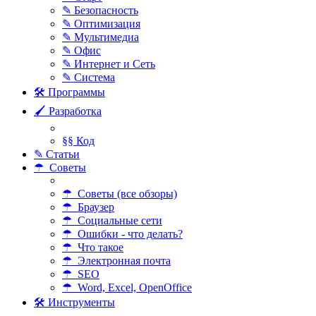
✎ Безопасность
✎ Оптимизация
✎ Мультимедиа
✎ Офис
✎ Интернет и Сеть
✎ Система
🛠 Программы
🖌 Разработка
§§ Код
✎ Статьи
☂ Советы
☂ Советы (все обзоры)
☂ Браузер
☂ Социальные сети
☂ Ошибки - что делать?
☂ Что такое
☂ Электронная почта
☂ SEO
☂ Word, Excel, OpenOffice
🛠 Инструменты