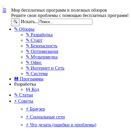
Мир бесплатных программ и полезных обзоров
☰
Решите свои проблемы с помощью бесплатных программ!
Искать...
🔍
✎ Обзоры
✎ Разработка
✎ Старт
✎ Безопасность
✎ Оптимизация
✎ Мультимедиа
✎ Офис
✎ Интернет и Сеть
✎ Система
💾 Программы
Разработка
§§ Код
✎ Статьи
⚡ Советы
⚡ Браузер
⚡ Социальные сети
⚡ Что делать (ошибки и проблемы)