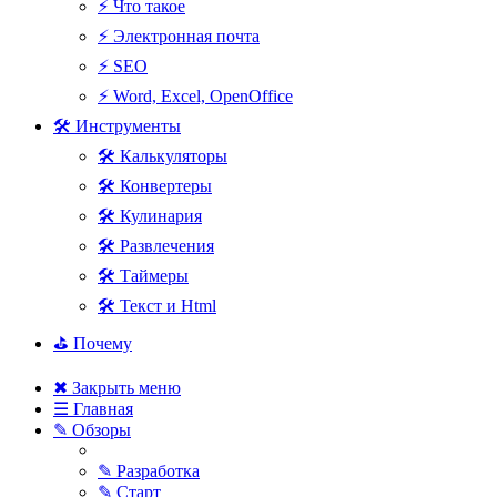
⚡ Что такое
⚡ Электронная почта
⚡ SEO
⚡ Word, Excel, OpenOffice
🛠 Инструменты
🛠 Калькуляторы
🛠 Конвертеры
🛠 Кулинария
🛠 Развлечения
🛠 Таймеры
🛠 Текст и Html
⛳ Почему
✖ Закрыть меню
☰ Главная
✎ Обзоры
✎ Разработка
✎ Старт