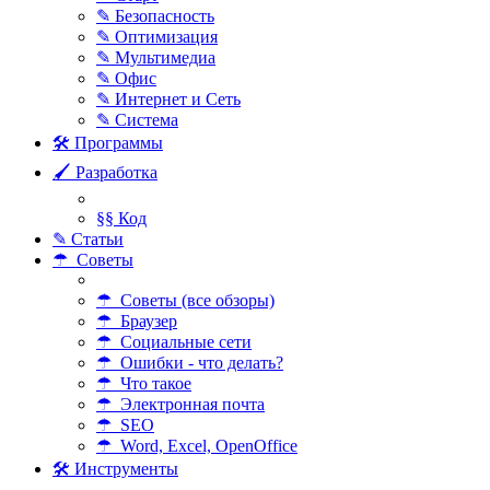
✎ Безопасность
✎ Оптимизация
✎ Мультимедиа
✎ Офис
✎ Интернет и Сеть
✎ Система
🛠 Программы
🖌 Разработка
§§ Код
✎ Статьи
☂ Советы
☂ Советы (все обзоры)
☂ Браузер
☂ Социальные сети
☂ Ошибки - что делать?
☂ Что такое
☂ Электронная почта
☂ SEO
☂ Word, Excel, OpenOffice
🛠 Инструменты