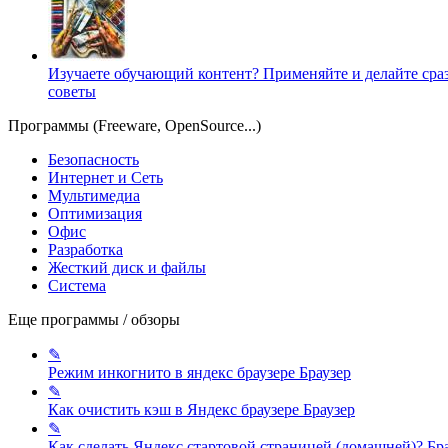
Изучаете обучающий контент? Применяйте и делайте сра
советы
Программы (Freeware, OpenSource...)
Безопасность
Интернет и Сеть
Мультимедиа
Оптимизация
Офис
Разработка
Жесткий диск и файлы
Система
Еще программы / обзоры
✎
Режим инкогнито в яндекс браузере
Браузер
✎
Как очистить кэш в Яндекс браузере
Браузер
✎
Как сделать Яндекс стартовой страницей (домашней)?
Бр