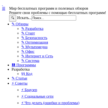
Мир бесплатных программ и полезных обзоров
☰
Решите свои проблемы с помощью бесплатных программ!
Искать...
🔍
✎ Обзоры
✎ Разработка
✎ Старт
✎ Безопасность
✎ Оптимизация
✎ Мультимедиа
✎ Офис
✎ Интернет и Сеть
✎ Система
💾 Программы
Разработка
§§ Код
✎ Статьи
⚡ Советы
⚡ Браузер
⚡ Социальные сети
⚡ Что делать (ошибки и проблемы)