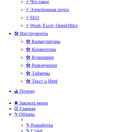
⚡ Что такое
⚡ Электронная почта
⚡ SEO
⚡ Word, Excel, OpenOffice
🛠 Инструменты
🛠 Калькуляторы
🛠 Конвертеры
🛠 Кулинария
🛠 Развлечения
🛠 Таймеры
🛠 Текст и Html
⛳ Почему
✖ Закрыть меню
☰ Главная
✎ Обзоры
✎ Разработка
✎ Старт