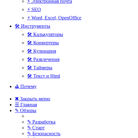
⚡ Электронная почта
⚡ SEO
⚡ Word, Excel, OpenOffice
🛠 Инструменты
🛠 Калькуляторы
🛠 Конвертеры
🛠 Кулинария
🛠 Развлечения
🛠 Таймеры
🛠 Текст и Html
⛳ Почему
✖ Закрыть меню
☰ Главная
✎ Обзоры
✎ Разработка
✎ Старт
✎ Безопасность