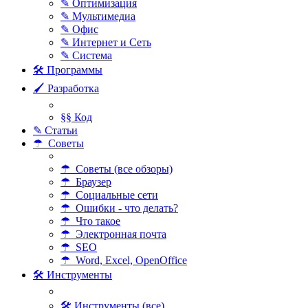
✎ Оптимизация
✎ Мультимедиа
✎ Офис
✎ Интернет и Сеть
✎ Система
🛠 Программы
🖌 Разработка
§§ Код
✎ Статьи
☂ Советы
☂ Советы (все обзоры)
☂ Браузер
☂ Социальные сети
☂ Ошибки - что делать?
☂ Что такое
☂ Электронная почта
☂ SEO
☂ Word, Excel, OpenOffice
🛠 Инструменты
🛠 Инструменты (все)