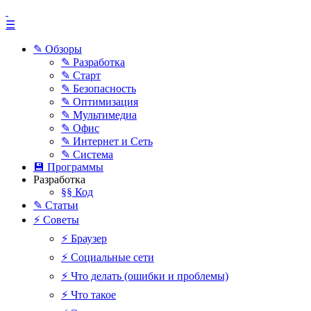
☰
✎ Обзоры
✎ Разработка
✎ Старт
✎ Безопасность
✎ Оптимизация
✎ Мультимедиа
✎ Офис
✎ Интернет и Сеть
✎ Система
💾 Программы
Разработка
§§ Код
✎ Статьи
⚡ Советы
⚡ Браузер
⚡ Социальные сети
⚡ Что делать (ошибки и проблемы)
⚡ Что такое