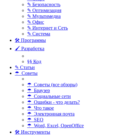
✎ Безопасность
✎ Оптимизация
✎ Мультимедиа
✎ Офис
✎ Интернет и Сеть
✎ Система
🛠 Программы
🖌 Разработка
§§ Код
✎ Статьи
☂ Советы
☂ Советы (все обзоры)
☂ Браузер
☂ Социальные сети
☂ Ошибки - что делать?
☂ Что такое
☂ Электронная почта
☂ SEO
☂ Word, Excel, OpenOffice
🛠 Инструменты