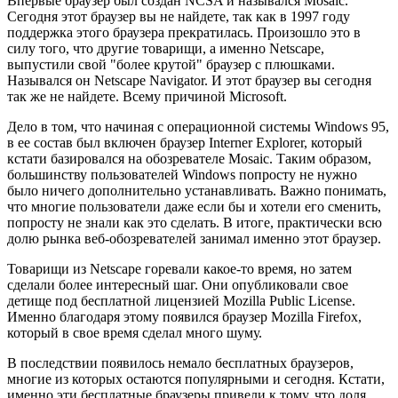
Впервые браузер был создан NCSA и назывался Mosaic.
Сегодня этот браузер вы не найдете, так как в 1997 году
поддержка этого браузера прекратилась. Произошло это в
силу того, что другие товарищи, а именно Netscape,
выпустили свой "более крутой" браузер с плюшками.
Назывался он Netscape Navigator. И этот браузер вы сегодня
так же не найдете. Всему причиной Microsoft.
Дело в том, что начиная с операционной системы Windows 95,
в ее состав был включен браузер Interner Explorer, который
кстати базировался на обозревателе Mosaic. Таким образом,
большинству пользователей Windows попросту не нужно
было ничего дополнительно устанавливать. Важно понимать,
что многие пользователи даже если бы и хотели его сменить,
попросту не знали как это сделать. В итоге, практически всю
долю рынка веб-обозревателей занимал именно этот браузер.
Товарищи из Netscape горевали какое-то время, но затем
сделали более интересный шаг. Они опубликовали свое
детище под бесплатной лицензией Mozilla Public License.
Именно благодаря этому появился браузер Mozilla Firefox,
который в свое время сделал много шуму.
В последствии появилось немало бесплатных браузеров,
многие из которых остаются популярными и сегодня. Кстати,
именно эти бесплатные браузеры привели к тому, что доля