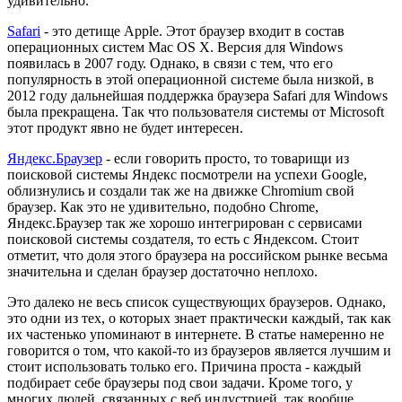
удивительно.
Safari
- это детище Apple. Этот браузер входит в состав
операционных систем Mac OS X. Версия для Windows
появилась в 2007 году. Однако, в связи с тем, что его
популярность в этой операционной системе была низкой, в
2012 году дальнейшая поддержка браузера Safari для Windows
была прекращена. Так что пользователя системы от Microsoft
этот продукт явно не будет интересен.
Яндекс.Браузер
- если говорить просто, то товарищи из
поисковой системы Яндекс посмотрели на успехи Google,
облизнулись и создали так же на движке Chromium свой
браузер. Как это не удивительно, подобно Chrome,
Яндекс.Браузер так же хорошо интегрирован с сервисами
поисковой системы создателя, то есть с Яндексом. Стоит
отметит, что доля этого браузера на российском рынке весьма
значительна и сделан браузер достаточно неплохо.
Это далеко не весь список существующих браузеров. Однако,
это одни из тех, о которых знает практически каждый, так как
их частенько упоминают в интернете. В статье намеренно не
говорится о том, что какой-то из браузеров является лучшим и
стоит использовать только его. Причина проста - каждый
подбирает себе браузеры под свои задачи. Кроме того, у
многих людей, связанных с веб индустрией, так вообще