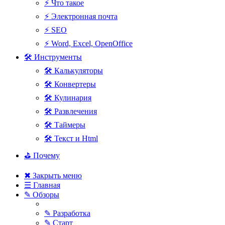
⚡ Что такое
⚡ Электронная почта
⚡ SEO
⚡ Word, Excel, OpenOffice
🛠 Инструменты
🛠 Калькуляторы
🛠 Конвертеры
🛠 Кулинария
🛠 Развлечения
🛠 Таймеры
🛠 Текст и Html
⛳ Почему
✖ Закрыть меню
☰ Главная
✎ Обзоры
✎ Разработка
✎ Старт