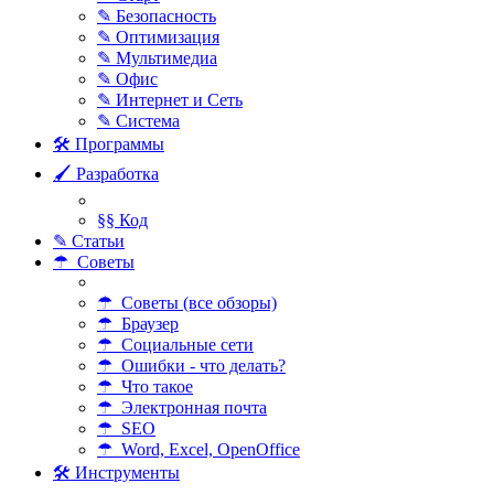
✎ Безопасность
✎ Оптимизация
✎ Мультимедиа
✎ Офис
✎ Интернет и Сеть
✎ Система
🛠 Программы
🖌 Разработка
§§ Код
✎ Статьи
☂ Советы
☂ Советы (все обзоры)
☂ Браузер
☂ Социальные сети
☂ Ошибки - что делать?
☂ Что такое
☂ Электронная почта
☂ SEO
☂ Word, Excel, OpenOffice
🛠 Инструменты