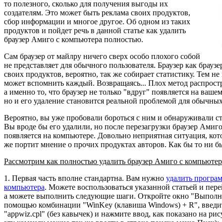
то полезного, сколько для получения выгоды их
создателям. Это может быть реклама своих продуктов,
сбор информации и многое другое. Об одном из таких
продуктов и пойдет речь в данной статье как удалить
браузер Амиго с компьютера полностью.
Сам браузер от майлру ничего сверх особо плохого собой
не представляет для обычного пользователя. Браузер как браузе
своих продуктов, вероятно, так же собирает статистику. Тем не
может вспомнить каждый. Возвращаясь... Плох метод распрост
а именно то, что браузер не только "вдруг" появляется на ваше
но и его удаление становится реальной проблемой для обычных
Вероятно, вы уже пробовали бороться с ним и обнаруживали с
Вы вроде бы его удалили, но после перезагрузки браузер Амиго
появляется на компьютере. Довольно неприятная ситуация, кото
же портит мнение о прочих продуктах авторов. Как бы то ни бы
Рассмотрим как полностью удалить браузер Амиго с компьютер
1. Первая часть вполне стандартна. Вам нужно
удалить програм
компьютера
. Можете воспользоваться указанной статьей и пере
а можете выполнить следующие шаги. Откройте окно "Выполн
помощью комбинации "WinKey (клавиша Windows) + R", введит
"appwiz.cpl" (без кавычек) и нажмите ввод, как показано на рис