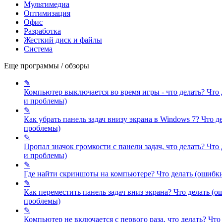
Мультимедиа
Оптимизация
Офис
Разработка
Жесткий диск и файлы
Система
Еще программы / обзоры
✎
Компьютер выключается во время игры - что делать?
Что 
и проблемы)
✎
Как убрать панель задач внизу экрана в Windows 7?
Что д
проблемы)
✎
Пропал значок громкости с панели задач, что делать?
Что 
и проблемы)
✎
Где найти скриншоты на компьютере?
Что делать (ошибк
✎
Как переместить панель задач вниз экрана?
Что делать (о
проблемы)
✎
Компьютер не включается с первого раза, что делать?
Что