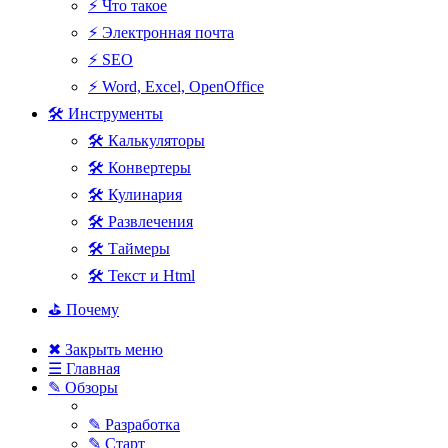
⚡ Что такое
⚡ Электронная почта
⚡ SEO
⚡ Word, Excel, OpenOffice
🛠 Инструменты
🛠 Калькуляторы
🛠 Конвертеры
🛠 Кулинария
🛠 Развлечения
🛠 Таймеры
🛠 Текст и Html
⛳ Почему
✖ Закрыть меню
☰ Главная
✎ Обзоры
✎ Разработка
✎ Старт