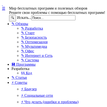
Мир бесплатных программ и полезных обзоров
☰
Решите свои проблемы с помощью бесплатных программ!
Искать...
🔍
✎ Обзоры
✎ Разработка
✎ Старт
✎ Безопасность
✎ Оптимизация
✎ Мультимедиа
✎ Офис
✎ Интернет и Сеть
✎ Система
💾 Программы
Разработка
§§ Код
✎ Статьи
⚡ Советы
⚡ Браузер
⚡ Социальные сети
⚡ Что делать (ошибки и проблемы)