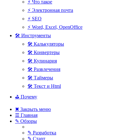
⚡ Что такое
⚡ Электронная почта
⚡ SEO
⚡ Word, Excel, OpenOffice
🛠 Инструменты
🛠 Калькуляторы
🛠 Конвертеры
🛠 Кулинария
🛠 Развлечения
🛠 Таймеры
🛠 Текст и Html
⛳ Почему
✖ Закрыть меню
☰ Главная
✎ Обзоры
✎ Разработка
✎ Старт