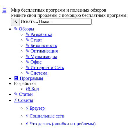
Мир бесплатных программ и полезных обзоров
☰
Решите свои проблемы с помощью бесплатных программ!
Искать...
🔍
✎ Обзоры
✎ Разработка
✎ Старт
✎ Безопасность
✎ Оптимизация
✎ Мультимедиа
✎ Офис
✎ Интернет и Сеть
✎ Система
💾 Программы
Разработка
§§ Код
✎ Статьи
⚡ Советы
⚡ Браузер
⚡ Социальные сети
⚡ Что делать (ошибки и проблемы)