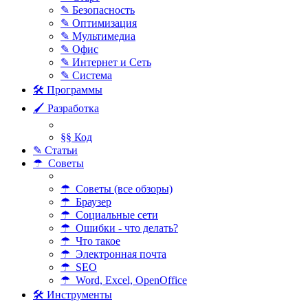
✎ Безопасность
✎ Оптимизация
✎ Мультимедиа
✎ Офис
✎ Интернет и Сеть
✎ Система
🛠 Программы
🖌 Разработка
§§ Код
✎ Статьи
☂ Советы
☂ Советы (все обзоры)
☂ Браузер
☂ Социальные сети
☂ Ошибки - что делать?
☂ Что такое
☂ Электронная почта
☂ SEO
☂ Word, Excel, OpenOffice
🛠 Инструменты