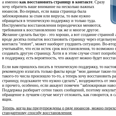
а именно
как восстановить страницу в контакте
. Сразу
хочу обратить ваше внимание на несколько важных
нюансов. Во-первых, если ваша страница была
заблокирована за спам или вирусы, то вам нужно
обращаться в техническую поддержку и только туда.
Инструменты восстановления периодически меняются,
требования к восстановлению так же и многое другое.
Желание сделать быстро - это хорошо, а вот создание странной
вроде десятка попыток восстановить страницу через отдельну
контакта "restore", может наоборот ухудшить ситуацию. Во-вто
учитывайте, что если истек срок восстановления, то возможно 
создавать другую страницу. Хотя и в этом случае стоит попроб
в поддержку, есть вероятность, что аккаунт можно будет восста
Если вам пришлось писать в техническую поддержку, то насто
рекомендую излагать только факты вроде "мои данные такие-то 
такого-то числа произошло то-то, а теперь хочу восстановить 
страницу, подскажите что нужно сделать", воздержитесь от эм
и прочего, особенно, если аккаунт помечен "заблокирован навс
Поддержка разбирает сотни таких сообщений, поэтому некульт
обращение в лучшем случае могут отложить, как говорится, в 
ящик.
Теперь, когда вы предупреждены о ряде нюансов, можно перех
стандартному способу восстановления: