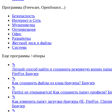
Программы (Freeware, OpenSource...)
Безопасность
Интернет и Сеть
Мультимедиа
Оптимизация
Офис
Разработка
Жесткий диск и файлы
Система
Еще программы / обзоры
✎
Легкий способ найти и сохранить резервную копию папк
FireFox
Браузер
✎
Как сохранить файлы из кэша браузера?
Браузер
✎
Firefox не открывается! Как сохранить папку профиля?
Бр
✎
Как изменить папку загрузки браузера (IE, FireFox, Chrom
Браузер
✎