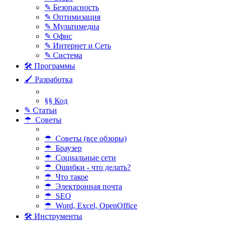
✎ Безопасность
✎ Оптимизация
✎ Мультимедиа
✎ Офис
✎ Интернет и Сеть
✎ Система
🛠 Программы
🖌 Разработка
§§ Код
✎ Статьи
☂ Советы
☂ Советы (все обзоры)
☂ Браузер
☂ Социальные сети
☂ Ошибки - что делать?
☂ Что такое
☂ Электронная почта
☂ SEO
☂ Word, Excel, OpenOffice
🛠 Инструменты