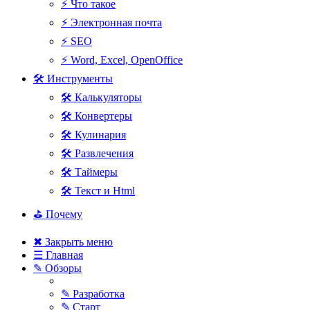
⚡ Что такое
⚡ Электронная почта
⚡ SEO
⚡ Word, Excel, OpenOffice
🛠 Инструменты
🛠 Калькуляторы
🛠 Конвертеры
🛠 Кулинария
🛠 Развлечения
🛠 Таймеры
🛠 Текст и Html
⛳ Почему
✖ Закрыть меню
☰ Главная
✎ Обзоры
✎ Разработка
✎ Старт