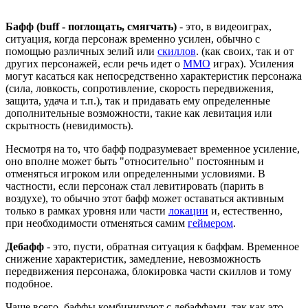
Бафф (buff - поглощать, смягчать)
- это, в видеоиграх,
ситуация, когда персонаж временно усилен, обычно с
помощью различных зелий или
скиллов
. (как своих, так и от
других персонажей, если речь идет о
ММО
играх). Усиления
могут касаться как непосредственно характеристик персонажа
(сила, ловкость, сопротивление, скорость передвижения,
защита, удача и т.п.), так и придавать ему определенные
дополнительные возможности, такие как левитация или
скрытность (невидимость).
Несмотря на то, что бафф подразумевает временное усиление,
оно вполне может быть "относительно" постоянным и
отменяться игроком или определенными условиями. В
частности, если персонаж стал левитировать (парить в
воздухе), то обычно этот бафф может оставаться активным
только в рамках уровня или части
локации
и, естественно,
при необходимости отменяться самим
геймером
.
Дебафф
- это, пусти, обратная ситуация к баффам. Временное
снижение характеристик, замедление, невозможность
передвижения персонажа, блокировка части скиллов и тому
подобное.
Чаще всего, баффы комбинируют с дебаффами, так как это