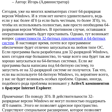
– Автор:
Игорь (Администратор)
Сегодня, уже на многих компьютерах стоит 64-разрядная
версия Windows. И в этом нет ничего удивительного, ведь
если у вас более 4Гб (а если быть честным, то более 3Гб), то,
чтобы их использовать полностью, вам просто необходима 64-
разрядная версия Windows. В противном случае, оставшаяся
оперативная память будет простаивать. Однако, тут возникает
вопрос
совместимости 32-битных приложений и 64-битных
систем
. В настоящее время, почти все программное
обеспечение будет отлично запускаться на любом типе ОС.
Если программа была разработана для 32-разрядной Windows,
коих сегодня еще большинство, то чаще всего она будет так же
хорошо запускаться на 64-битных системах. Если же
программа была написана под 64-битную систему, то
запустить ее на 32-разрядной системе не получится. Так что,
если вы используете 64-битную Windows, то, вероятнее всего,
у вас не будет возникать особых проблем. Однако, иногда,
подобного рода проблемы возникают у
ActiveX компонентов
в
браузере Internet Explorer
.
Примечание
: По поводу 3Гб. В действительности 32-
разрядные версии Windows не могут полностью поддержать
4Гб памяти. Этого не позволяет адресное пространство.
Существуют специальное расширение, которое позволяет