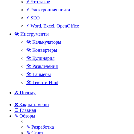
⚡ Что такое
⚡ Электронная почта
⚡ SEO
⚡ Word, Excel, OpenOffice
🛠 Инструменты
🛠 Калькуляторы
🛠 Конвертеры
🛠 Кулинария
🛠 Развлечения
🛠 Таймеры
🛠 Текст и Html
⛳ Почему
✖ Закрыть меню
☰ Главная
✎ Обзоры
✎ Разработка
✎ Старт