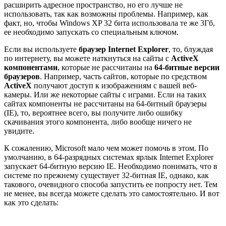
расширить адресное пространство, но его лучше не
использовать, так как возможны проблемы. Например, как
факт, но, чтобы Windows XP 32 бита использовала те же 3Гб,
ее необходимо запускать со специальным ключом.
Если вы используете
браузер Internet Explorer
, то, блуждая
по интернету, вы можете наткнуться на сайты с
ActiveX
компонентами
, которые не рассчитаны на
64-битные версии
браузеров
. Например, часть сайтов, которые по средством
ActiveX
получают доступ к изображениям с вашей веб-
камеры. Или же некоторые сайты с играми. Если на таких
сайтах компоненты не рассчитаны на 64-битный браузеры
(IE), то, вероятнее всего, вы получите либо ошибку
скачивания этого компонента, либо вообще ничего не
увидите.
К сожалению, Microsoft мало чем может помочь в этом. По
умолчанию, в 64-разрядных системах ярлык Internet Explorer
запускает 64-битную версию IE. Необходимо понимать, что в
системе по прежнему существует 32-битная IE, однако, как
такового, очевидного способа запустить ее попросту нет. Тем
не менее, вы всегда можете сделать это самостоятельно. И вот
как это сделать: