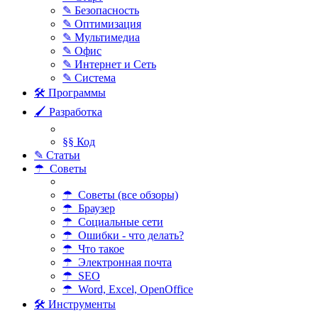
✎ Безопасность
✎ Оптимизация
✎ Мультимедиа
✎ Офис
✎ Интернет и Сеть
✎ Система
🛠 Программы
🖌 Разработка
§§ Код
✎ Статьи
☂ Советы
☂ Советы (все обзоры)
☂ Браузер
☂ Социальные сети
☂ Ошибки - что делать?
☂ Что такое
☂ Электронная почта
☂ SEO
☂ Word, Excel, OpenOffice
🛠 Инструменты