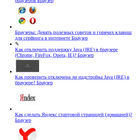
браузеров
Браузер
Браузеры: Девять полезных советов и горячих клавиш
для серфинга в интернете
Браузер
✎
Как отключить поддержку Java (JRE) в браузере
(Chrome, FireFox, Opera, IE)?
Браузер
Как проверить отключена ли надстройка Java (JRE) в
браузере?
Браузер
Как сделать Яндекс стартовой страницей (домашней)?
Браузер