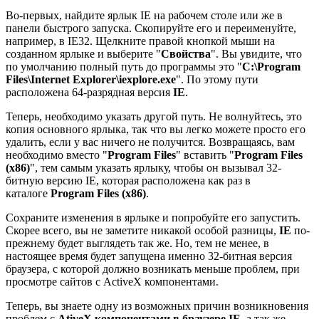
Во-первых, найдите ярлык IE на рабочем столе или же в
панели быстрого запуска. Скопируйте его и переименуйте,
например, в IE32. Щелкните правой кнопкой мыши на
созданном ярлыке и выберите "
Свойства
". Вы увидите, что
по умолчанию полный путь до программы это "
C:\Program
Files\Internet Explorer\iexplore.exe
". По этому пути
расположена 64-разрядная версия
IE
.
Теперь, необходимо указать другой путь. Не волнуйтесь, это
копия основного ярлыка, так что вы легко можете просто его
удалить, если у вас ничего не получится. Возвращаясь, вам
необходимо вместо "
Program Files
" вставить "
Program Files
(x86)
", тем самым указать ярлыку, чтобы он вызывал 32-
битную версию IE, которая расположена как раз в
каталоге
Program Files (x86)
.
Сохраните изменения в ярлыке и попробуйте его запустить.
Скорее всего, вы не заметите никакой особой разницы,
IE
по-
прежнему будет выглядеть так же. Но, тем не менее, в
настоящее время будет запущена именно 32-битная версия
браузера, с которой должно возникать меньше проблем, при
просмотре сайтов с ActiveX компонентами.
Теперь, вы знаете одну из возможных причин возникновения
проблем с
AtiveX компонентами в браузере IE
, а так же