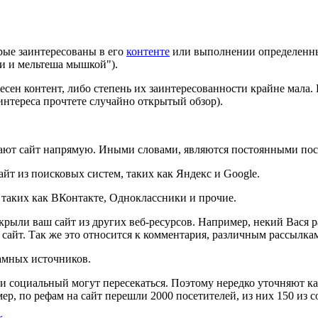
орые заинтересованы в его
контенте
или выполнении определенных
ми и мельтеша мышкой").
сен контент, либо степень их заинтересованности крайне мала. 
 интереса прочтете случайно открытый обзор).
вают сайт напрямую. Иными словами, являются постоянными пос
йт из поисковых систем, таких как Яндекс и Google.
 таких как ВКонтакте, Одноклассники и прочие.
крыли ваш сайт из других веб-ресурсов. Например, некий Вася ра
 сайт. Так же это относится к комментария, различным рассылка
амных источников.
 и социальный могут пересекаться. Поэтому нередко уточняют 
ер, по рефам на сайт перешли 2000 посетителей, из них 150 из 