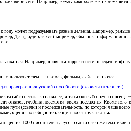
по локальной сети. Например, между компьютерами в домашней с
 к году может подразумевать разные деления. Например, раньше 
пример, Дзен), аудио, текст (например, обычные информационны
тики.
пользователя. Например, проверка корректности передачи инфор
тным пользователем. Например, фильмы, файлы и прочее.
ля проверки пропускной способности (скорости интернета)
.
фиком сайта несколько сложнее, хотя казалось бы речь о посеща
цент отказов, глубина просмотра, время посещения. Кроме того,
ые пути (ссылки и последовательность, по которой чаще всего п
вами, оценивают общие тенденции посетителей сайта.
ть ценнее 1000 посетителей другого сайта с той же тематикой, 