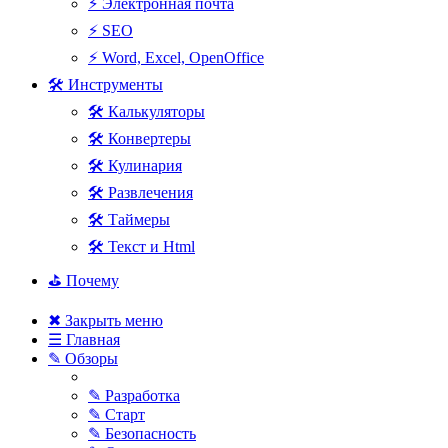
⚡ Электронная почта
⚡ SEO
⚡ Word, Excel, OpenOffice
🛠 Инструменты
🛠 Калькуляторы
🛠 Конвертеры
🛠 Кулинария
🛠 Развлечения
🛠 Таймеры
🛠 Текст и Html
⛳ Почему
✖ Закрыть меню
☰ Главная
✎ Обзоры
✎ Разработка
✎ Старт
✎ Безопасность