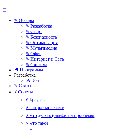
☰
✎ Обзоры
✎ Разработка
✎ Старт
✎ Безопасность
✎ Оптимизация
✎ Мультимедиа
✎ Офис
✎ Интернет и Сеть
✎ Система
💾 Программы
Разработка
§§ Код
✎ Статьи
⚡ Советы
⚡ Браузер
⚡ Социальные сети
⚡ Что делать (ошибки и проблемы)
⚡ Что такое