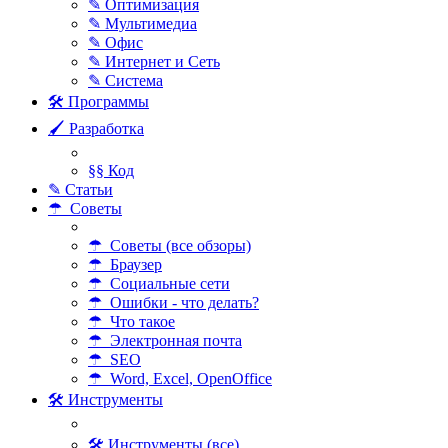
✎ Оптимизация
✎ Мультимедиа
✎ Офис
✎ Интернет и Сеть
✎ Система
🛠 Программы
🖌 Разработка
§§ Код
✎ Статьи
☂ Советы
☂ Советы (все обзоры)
☂ Браузер
☂ Социальные сети
☂ Ошибки - что делать?
☂ Что такое
☂ Электронная почта
☂ SEO
☂ Word, Excel, OpenOffice
🛠 Инструменты
🛠 Инструменты (все)