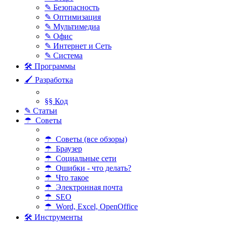
✎ Безопасность
✎ Оптимизация
✎ Мультимедиа
✎ Офис
✎ Интернет и Сеть
✎ Система
🛠 Программы
🖌 Разработка
§§ Код
✎ Статьи
☂ Советы
☂ Советы (все обзоры)
☂ Браузер
☂ Социальные сети
☂ Ошибки - что делать?
☂ Что такое
☂ Электронная почта
☂ SEO
☂ Word, Excel, OpenOffice
🛠 Инструменты