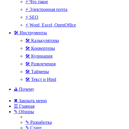
⚡ Что такое
⚡ Электронная почта
⚡ SEO
⚡ Word, Excel, OpenOffice
🛠 Инструменты
🛠 Калькуляторы
🛠 Конвертеры
🛠 Кулинария
🛠 Развлечения
🛠 Таймеры
🛠 Текст и Html
⛳ Почему
✖ Закрыть меню
☰ Главная
✎ Обзоры
✎ Разработка
✎ Старт