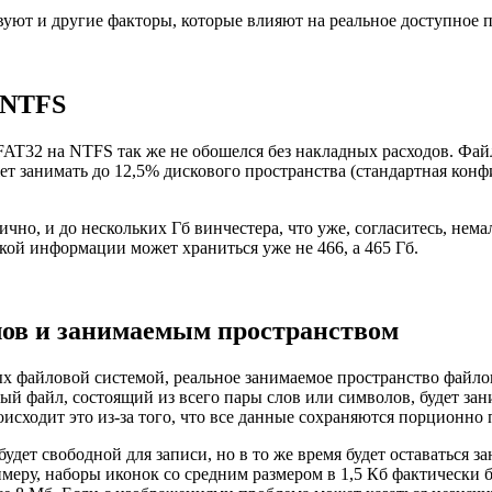
твуют и другие факторы, которые влияют на реальное доступное п
 NTFS
AT32 на NTFS так же не обошелся без накладных расходов. Фай
ет занимать до 12,5% дискового пространства (стандартная конф
ично, и до нескольких Гб винчестера, что уже, согласитесь, нем
ской информации может храниться уже не 466, а 465 Гб.
ов и занимаемым пространством
ых файловой системой, реальное занимаемое пространство файло
й файл, состоящий из всего пары слов или символов, будет зан
исходит это из-за того, что все данные сохраняются порционно 
 будет свободной для записи, но в то же время будет оставаться з
еру, наборы иконок со средним размером в 1,5 Кб фактически бу