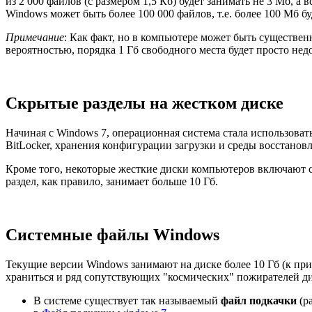
из 2 000 файлов (с размером 1,5 Кб) будет занимать не 3 Мб, 
Windows может быть более 100 000 файлов, т.е. более 100 Мб б
Примечание
: Как факт, но в компьютере может быть существенн
вероятностью, порядка 1 Гб свободного места будет просто нед
Скрытые разделы на жестком диске
Начиная с Windows 7, операционная система стала использоват
BitLocker, хранения конфигурации загрузки и среды восстанов
Кроме того, некоторые жесткие диски компьютеров включают ск
раздел, как правило, занимает больше 10 Гб.
Системные файлы Windows
Текущие версии Windows занимают на диске более 10 Гб (к прим
храниться и ряд сопутствующих "космических" пожирателей ди
В системе существует так называемый
файл подкачки
(pa