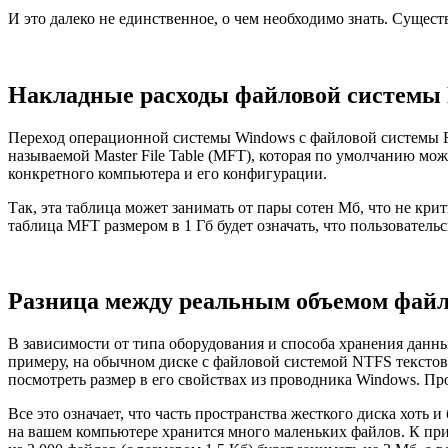
И это далеко не единственное, о чем необходимо знать. Сущес
Накладные расходы файловой системы
Переход операционной системы Windows с файловой системы F
называемой Master File Table (MFT), которая по умолчанию мож
конкретного компьютера и его конфигурации.
Так, эта таблица может занимать от пары сотен Мб, что не крит
таблица MFT размером в 1 Гб будет означать, что пользователь
Разница между реальным объемом файл
В зависимости от типа оборудования и способа хранения данн
примеру, на обычном диске с файловой системой NTFS текстовы
посмотреть размер в его свойствах из проводника Windows. Про
Все это означает, что часть пространства жесткого диска хоть и
на вашем компьютере хранится много маленьких файлов. К прим