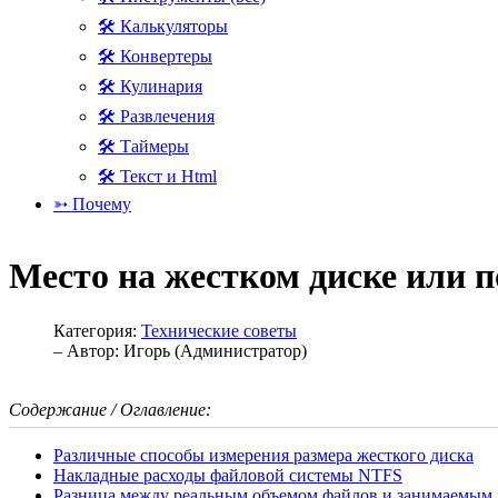
🛠 Калькуляторы
🛠 Конвертеры
🛠 Кулинария
🛠 Развлечения
🛠 Таймеры
🛠 Текст и Html
➳ Почему
Место на жестком диске или п
Категория:
Технические советы
– Автор:
Игорь (Администратор)
Содержание / Оглавление:
Различные способы измерения размера жесткого диска
Накладные расходы файловой системы NTFS
Разница между реальным объемом файлов и занимаемым