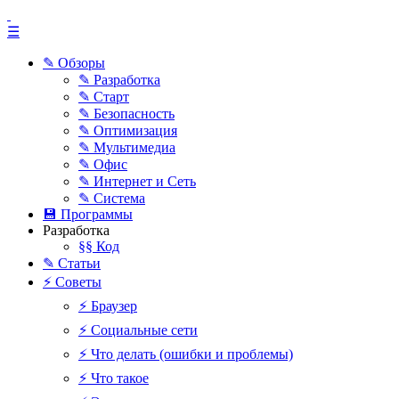
☰
✎ Обзоры
✎ Разработка
✎ Старт
✎ Безопасность
✎ Оптимизация
✎ Мультимедиа
✎ Офис
✎ Интернет и Сеть
✎ Система
💾 Программы
Разработка
§§ Код
✎ Статьи
⚡ Советы
⚡ Браузер
⚡ Социальные сети
⚡ Что делать (ошибки и проблемы)
⚡ Что такое