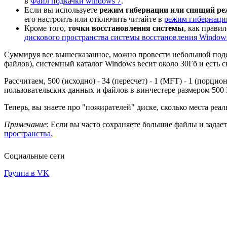
в
Файл подкачки windows 7
.
Если вы используете
режим гибернации или спящий р
его настроить или отключить читайте в
режим гибернаци
Кроме того,
точки восстановления системы
, как прави
дискового пространства системы восстановления Window
Суммируя все вышесказанное, можно провести небольшой подсче
файлов), системный каталог Windows весит около 30Гб и есть 
Рассчитаем, 500 (исходно) - 34 (пересчет) - 1 (MFT) - 1 (порцион
пользовательских данных и файлов в винчестере размером 500 Г
Теперь, вы знаете про "пожирателей" диске, сколько места реа
Примечание
: Если вы часто сохраняете большие файлы и задае
пространства
.
Социальные сети
Группа в VK