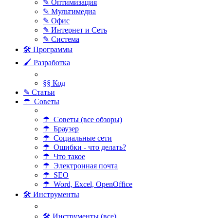
✎ Оптимизация
✎ Мультимедиа
✎ Офис
✎ Интернет и Сеть
✎ Система
🛠 Программы
🖌 Разработка
§§ Код
✎ Статьи
☂ Советы
☂ Советы (все обзоры)
☂ Браузер
☂ Социальные сети
☂ Ошибки - что делать?
☂ Что такое
☂ Электронная почта
☂ SEO
☂ Word, Excel, OpenOffice
🛠 Инструменты
🛠 Инструменты (все)