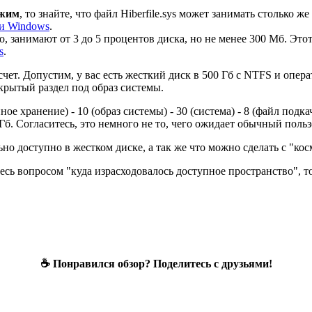
ежим
, то знайте, что файл Hiberfile.sys может занимать столько 
и Windows
.
ло, занимают от 3 до 5 процентов диска, но не менее 300 Мб. Эт
s
.
т. Допустим, у вас есть жесткий диск в 500 Гб с NTFS и опера
скрытый раздел под образ системы.
ное хранение) - 10 (образ системы) - 30 (система) - 8 (файл подка
б. Согласитесь, это немного не то, чего ожидает обычный польз
льно доступно в жестком диске, а так же что можно сделать с "к
тесь вопросом "куда израсходовалось доступное пространство", 
☕ Понравился обзор? Поделитесь с друзьями!