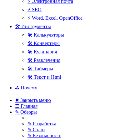
⚡ Электронная почта
⚡ SEO
⚡ Word, Excel, OpenOffice
🛠 Инструменты
🛠 Калькуляторы
🛠 Конвертеры
🛠 Кулинария
🛠 Развлечения
🛠 Таймеры
🛠 Текст и Html
⛳ Почему
✖ Закрыть меню
☰ Главная
✎ Обзоры
✎ Разработка
✎ Старт
✎ Безопасность