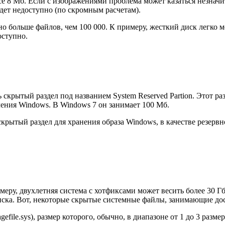
а все 8 Мб. Если с изображениями проблема может казаться незна
удет недоступно (по скромным расчетам).
о больше файлов, чем 100 000. К примеру, жесткий диск легко м
оступно.
ь скрытый раздел под названием System Reserved Partion. Этот 
ления Windows. В Windows 7 он занимает 100 Мб.
рытый раздел для хранения образа Windows, в качестве резервн
еру, двухлетняя система с хотфиксами может весить более 30 Гб
ска. Вот, некоторые скрытые системные файлы, занимающие дос
gefile.sys), размер которого, обычно, в диапазоне от 1 до 3 ра