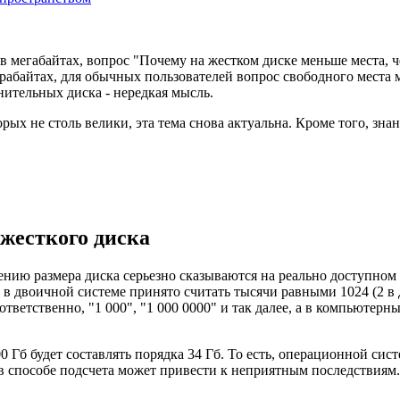
 мегабайтах, вопрос "Почему на жестком диске меньше места, че
ерабайтах, для обычных пользователей вопрос свободного места 
нительных диска - нередкая мысль.
рых не столь велики, эта тема снова актуальна. Кроме того, зн
жесткого диска
ению размера диска серьезно сказываются на реально доступном 
к в двоичной системе принято считать тысячи равными 1024 (2 в
етственно, "1 000", "1 000 0000" и так далее, а в компьютерных
0 Гб будет составлять порядка 34 Гб. То есть, операционной сис
в способе подсчета может привести к неприятным последствиям. 