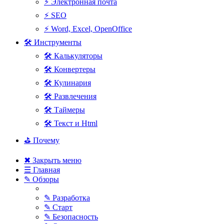
⚡ Электронная почта
⚡ SEO
⚡ Word, Excel, OpenOffice
🛠 Инструменты
🛠 Калькуляторы
🛠 Конвертеры
🛠 Кулинария
🛠 Развлечения
🛠 Таймеры
🛠 Текст и Html
⛳ Почему
✖ Закрыть меню
☰ Главная
✎ Обзоры
✎ Разработка
✎ Старт
✎ Безопасность