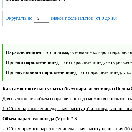
Округлять до
знаков после запятой (от 0 до 10)
Параллелепипед
– это призма, основание которой параллело
Прямой параллелепипед
– это параллелепипед, четыре боко
Прямоугольный параллелепипед
- это параллелепипед, у к
Как самостоятельно узнать объем параллелепипеда (Полны
Для вычисления объема параллелепипеда можно воспользоват
1. Объем параллелепипеда, зная высоту (h) и площадь основания
Объем параллелепипеда (V) = h * S
2. Объем прямого параллелепипеда, зная высоту основания (h)