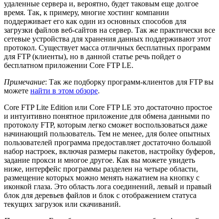
удаленные сервера и, вероятно, будет таковым еще долгое
время. Так, к примеру, многие хостинг компании
поддерживает его как один из основных способов для
загрузки файлов веб-сайтов на сервер. Так же практически все
сетевые устройства для хранения данных поддерживают этот
протокол. Существует масса отличных бесплатных программ
для FTP (клиенты), но в данной статье речь пойдет о
бесплатном приложении Core FTP LE.
Примечание
: Так же подборку программ-клиентов для FTP вы
можете
найти в этом обзоре
.
Core FTP Lite Edition или Core FTP LE это достаточно простое
и интуитивно понятное приложение для обмена данными по
протоколу FTP, которым легко сможет воспользоваться даже
начинающий пользователь. Тем не менее, для более опытных
пользователей программа предоставляет достаточно большой
набор настроек, включая размеры пакетов, настройку буферов,
задание прокси и многое другое. Как вы можете увидеть
ниже, интерфейс программы разделен на четыре области,
размещение которых можно менять нажатием на кнопку с
иконкой глаза. Это область лога соединений, левый и правый
блок для деревьев файлов и блок с отображением статуса
текущих загрузок или скачиваний.