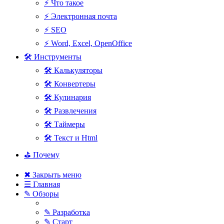
⚡ Что такое
⚡ Электронная почта
⚡ SEO
⚡ Word, Excel, OpenOffice
🛠 Инструменты
🛠 Калькуляторы
🛠 Конвертеры
🛠 Кулинария
🛠 Развлечения
🛠 Таймеры
🛠 Текст и Html
⛳ Почему
✖ Закрыть меню
☰ Главная
✎ Обзоры
✎ Разработка
✎ Старт