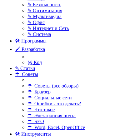
✎ Безопасность
✎ Оптимизация
✎ Мультимедиа
✎ Офис
✎ Интернет и Сеть
✎ Система
🛠 Программы
🖌 Разработка
§§ Код
✎ Статьи
☂ Советы
☂ Советы (все обзоры)
☂ Браузер
☂ Социальные сети
☂ Ошибки - что делать?
☂ Что такое
☂ Электронная почта
☂ SEO
☂ Word, Excel, OpenOffice
🛠 Инструменты