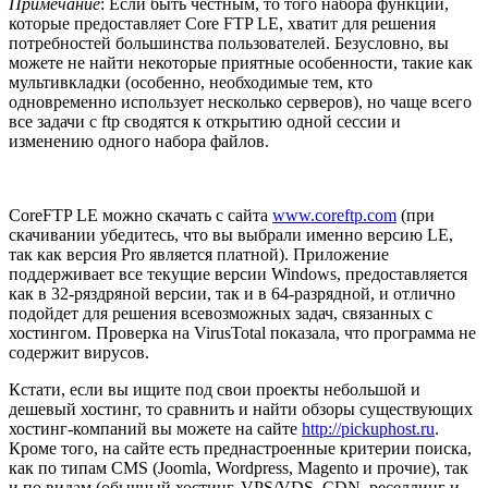
Примечание
: Если быть честным, то того набора функций,
которые предоставляет Core FTP LE, хватит для решения
потребностей большинства пользователей. Безусловно, вы
можете не найти некоторые приятные особенности, такие как
мультивкладки (особенно, необходимые тем, кто
одновременно использует несколько серверов), но чаще всего
все задачи с ftp сводятся к открытию одной сессии и
изменению одного набора файлов.
CoreFTP LE можно скачать с сайта
www.coreftp.com
(при
скачивании убедитесь, что вы выбрали именно версию LE,
так как версия Pro является платной). Приложение
поддерживает все текущие версии Windows, предоставляется
как в 32-ряздряной версии, так и в 64-разрядной, и отлично
подойдет для решения всевозможных задач, связанных с
хостингом. Проверка на VirusTotal показала, что программа не
содержит вирусов.
Кстати, если вы ищите под свои проекты небольшой и
дешевый хостинг, то сравнить и найти обзоры существующих
хостинг-компаний вы можете на сайте
http://pickuphost.ru
.
Кроме того, на сайте есть преднастроенные критерии поиска,
как по типам CMS (Joomla, Wordpress, Magento и прочие), так
и по видам (обычный хостинг, VPS/VDS, CDN, реселлинг и