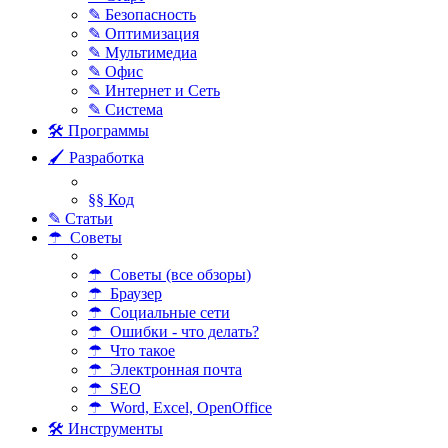
✎ Безопасность
✎ Оптимизация
✎ Мультимедиа
✎ Офис
✎ Интернет и Сеть
✎ Система
🛠 Программы
🖌 Разработка
§§ Код
✎ Статьи
☂ Советы
☂ Советы (все обзоры)
☂ Браузер
☂ Социальные сети
☂ Ошибки - что делать?
☂ Что такое
☂ Электронная почта
☂ SEO
☂ Word, Excel, OpenOffice
🛠 Инструменты