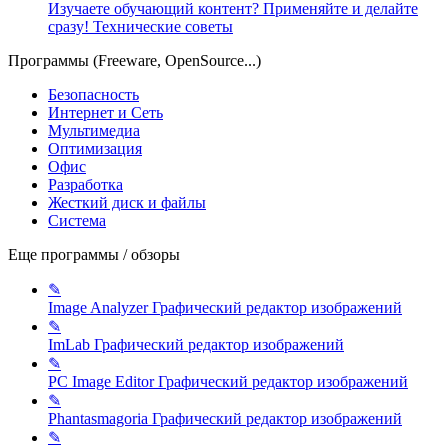
Изучаете обучающий контент? Применяйте и делайте
сразу!
Технические советы
Программы (Freeware, OpenSource...)
Безопасность
Интернет и Сеть
Мультимедиа
Оптимизация
Офис
Разработка
Жесткий диск и файлы
Система
Еще программы / обзоры
✎
Image Analyzer
Графический редактор изображений
✎
ImLab
Графический редактор изображений
✎
PC Image Editor
Графический редактор изображений
✎
Phantasmagoria
Графический редактор изображений
✎