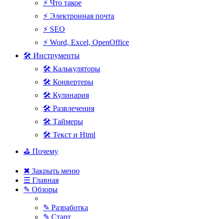
⚡ Что такое
⚡ Электронная почта
⚡ SEO
⚡ Word, Excel, OpenOffice
🛠 Инструменты
🛠 Калькуляторы
🛠 Конвертеры
🛠 Кулинария
🛠 Развлечения
🛠 Таймеры
🛠 Текст и Html
⛳ Почему
✖ Закрыть меню
☰ Главная
✎ Обзоры
✎ Разработка
✎ Старт