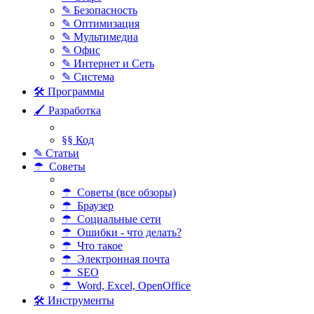
✎ Безопасность
✎ Оптимизация
✎ Мультимедиа
✎ Офис
✎ Интернет и Сеть
✎ Система
🛠 Программы
🖌 Разработка
§§ Код
✎ Статьи
☂ Советы
☂ Советы (все обзоры)
☂ Браузер
☂ Социальные сети
☂ Ошибки - что делать?
☂ Что такое
☂ Электронная почта
☂ SEO
☂ Word, Excel, OpenOffice
🛠 Инструменты