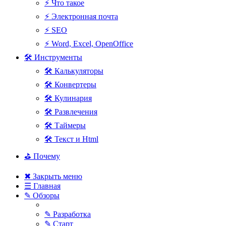
⚡ Что такое
⚡ Электронная почта
⚡ SEO
⚡ Word, Excel, OpenOffice
🛠 Инструменты
🛠 Калькуляторы
🛠 Конвертеры
🛠 Кулинария
🛠 Развлечения
🛠 Таймеры
🛠 Текст и Html
⛳ Почему
✖ Закрыть меню
☰ Главная
✎ Обзоры
✎ Разработка
✎ Старт