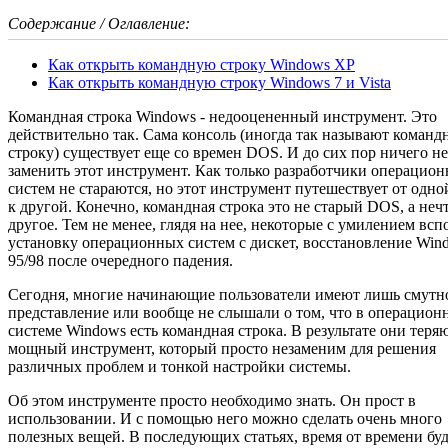
Содержание / Оглавление:
Как открыть командную строку Windows XP
Как открыть командную строку Windows 7 и Vista
Командная строка Windows - недооцененный инструмент. Это
действительно так. Сама консоль (иногда так называют коман
строку) существует еще со времен DOS. И до сих пор ничего н
заменить этот инструмент. Как только разработчики операцио
систем не стараются, но этот инструмент путешествует от одно
к другой. Конечно, командная строка это не старый DOS, а неч
другое. Тем не менее, глядя на нее, некоторые с умилением вс
установку операционных систем с дискет, восстановление Win
95/98 после очередного падения.
Сегодня, многие начинающие пользователи имеют лишь смутн
представление или вообще не слышали о том, что в операцион
системе Windows есть командная строка. В результате они теря
мощный инструмент, который просто незаменим для решения
различных проблем и тонкой настройки системы.
Об этом инструменте просто необходимо знать. Он прост в
использовании. И с помощью него можно сделать очень много
полезных вещей. В последующих статьях, время от времени бу