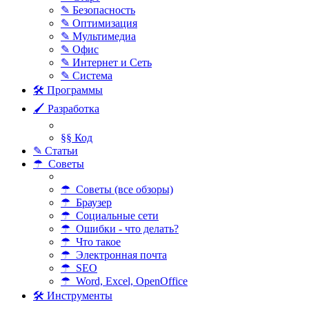
✎ Безопасность
✎ Оптимизация
✎ Мультимедиа
✎ Офис
✎ Интернет и Сеть
✎ Система
🛠 Программы
🖌 Разработка
§§ Код
✎ Статьи
☂ Советы
☂ Советы (все обзоры)
☂ Браузер
☂ Социальные сети
☂ Ошибки - что делать?
☂ Что такое
☂ Электронная почта
☂ SEO
☂ Word, Excel, OpenOffice
🛠 Инструменты