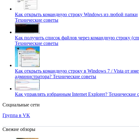
Как открыть командную строку Windows из любой папки
Технические советы
Как получить список файлов через командную строку (cm
Технические советы
Как открыть командную строку в Windows 7 / Vista от им
администратора?
Технические советы
Как управлять избранным Internet Explorer?
Технические 
Социальные сети
Группа в VK
Свежие обзоры