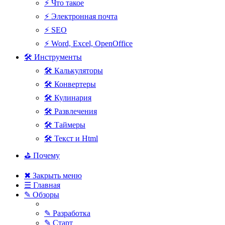
⚡ Что такое
⚡ Электронная почта
⚡ SEO
⚡ Word, Excel, OpenOffice
🛠 Инструменты
🛠 Калькуляторы
🛠 Конвертеры
🛠 Кулинария
🛠 Развлечения
🛠 Таймеры
🛠 Текст и Html
⛳ Почему
✖ Закрыть меню
☰ Главная
✎ Обзоры
✎ Разработка
✎ Старт