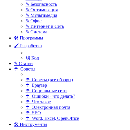
✎ Безопасность
✎ Оптимизация
✎ Мультимедиа
✎ Офис
✎ Интернет и Сеть
✎ Система
🛠 Программы
🖌 Разработка
§§ Код
✎ Статьи
☂ Советы
☂ Советы (все обзоры)
☂ Браузер
☂ Социальные сети
☂ Ошибки - что делать?
☂ Что такое
☂ Электронная почта
☂ SEO
☂ Word, Excel, OpenOffice
🛠 Инструменты