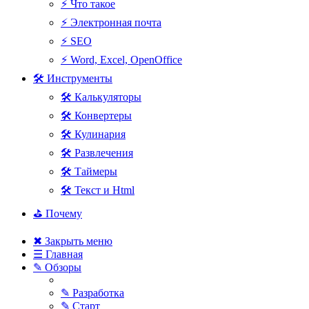
⚡ Что такое
⚡ Электронная почта
⚡ SEO
⚡ Word, Excel, OpenOffice
🛠 Инструменты
🛠 Калькуляторы
🛠 Конвертеры
🛠 Кулинария
🛠 Развлечения
🛠 Таймеры
🛠 Текст и Html
⛳ Почему
✖ Закрыть меню
☰ Главная
✎ Обзоры
✎ Разработка
✎ Старт