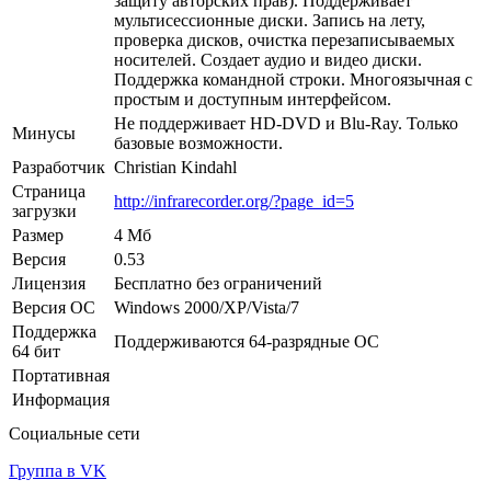
защиту авторских прав). Поддерживает
мультисессионные диски. Запись на лету,
проверка дисков, очистка перезаписываемых
носителей. Создает аудио и видео диски.
Поддержка командной строки. Многоязычная с
простым и доступным интерфейсом.
Не поддерживает HD-DVD и Blu-Ray. Только
Минусы
базовые возможности.
Разработчик
Christian Kindahl
Страница
http://infrarecorder.org/?page_id=5
загрузки
Размер
4 Мб
Версия
0.53
Лицензия
Бесплатно без ограничений
Версия ОС
Windows 2000/XP/Vista/7
Поддержка
Поддерживаются 64-разрядные ОС
64 бит
Портативная
Информация
Социальные сети
Группа в VK