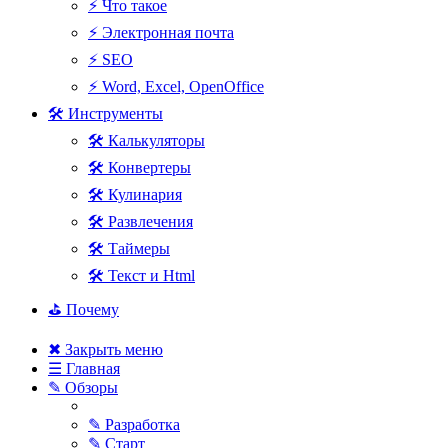
⚡ Что такое
⚡ Электронная почта
⚡ SEO
⚡ Word, Excel, OpenOffice
🛠 Инструменты
🛠 Калькуляторы
🛠 Конвертеры
🛠 Кулинария
🛠 Развлечения
🛠 Таймеры
🛠 Текст и Html
⛳ Почему
✖ Закрыть меню
☰ Главная
✎ Обзоры
✎ Разработка
✎ Старт