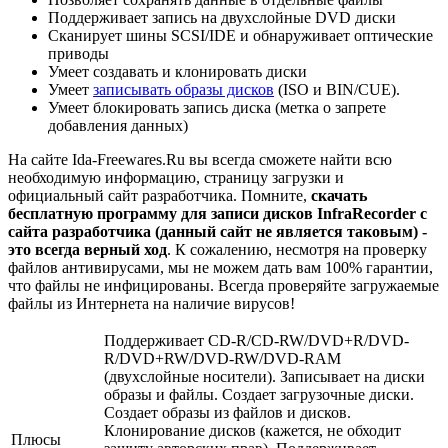
Поддерживает запись на двухслойные DVD диски
Сканирует шины SCSI/IDE и обнаруживает оптические
приводы
Умеет создавать и клонировать диски
Умеет
записывать образы дисков
(ISO и BIN/CUE).
Умеет блокировать запись диска (метка о запрете
добавления данных)
На сайте Ida-Freewares.Ru вы всегда сможете найти всю
необходимую информацию, страницу загрузки и
официальный сайт разработчика. Помните,
скачать
бесплатную программу для записи дисков InfraRecorder с
сайта разработчика (данный сайт не является таковым) -
это всегда верный ход
. К сожалению, несмотря на проверку
файлов антивирусами, мы не можем дать вам 100% гарантии,
что файлы не инфицированы. Всегда проверяйте загружаемые
файлы из Интернета на наличие вирусов!
Поддерживает CD-R/CD-RW/DVD+R/DVD-
R/DVD+RW/DVD-RW/DVD-RAM
(двухслойные носители). Записывает на диски
образы и файлы. Создает загрузочные диски.
Создает образы из файлов и дисков.
Клонирование дисков (кажется, не обходит
Плюсы