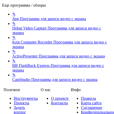
Еще программы / обзоры
✎
Jing
Программа для записи видео c экрана
✎
Debut Video Capture
Программа для записи видео c
экрана
✎
Krut Computer Recorder
Программа для записи видео c
экрана
✎
ActivePresenter
Программа для записи видео c экрана
✎
BB FlashBack Express
Программа для записи видео c
экрана
✎
CamStudio
Программа для записи видео c экрана
Полезное
О нас
Инфо
Инструменты
О проекте
Правила
Проекты
Контакты
Карта сайта
Задать
Соглашение
вопрос
Конфиденциально