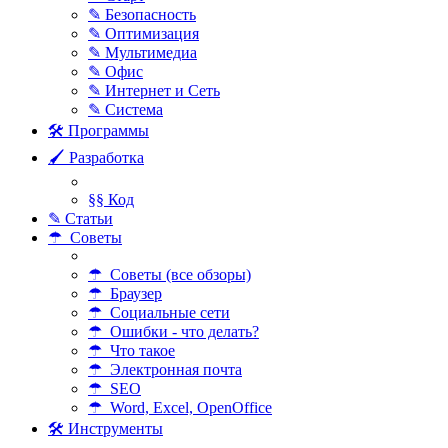
✎ Безопасность
✎ Оптимизация
✎ Мультимедиа
✎ Офис
✎ Интернет и Сеть
✎ Система
🛠 Программы
🖌 Разработка
§§ Код
✎ Статьи
☂ Советы
☂ Советы (все обзоры)
☂ Браузер
☂ Социальные сети
☂ Ошибки - что делать?
☂ Что такое
☂ Электронная почта
☂ SEO
☂ Word, Excel, OpenOffice
🛠 Инструменты