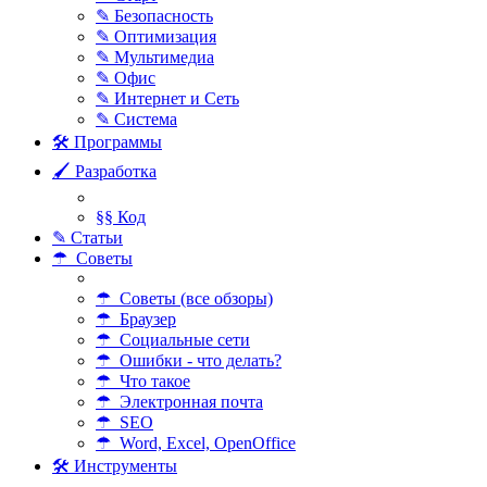
✎ Безопасность
✎ Оптимизация
✎ Мультимедиа
✎ Офис
✎ Интернет и Сеть
✎ Система
🛠 Программы
🖌 Разработка
§§ Код
✎ Статьи
☂ Советы
☂ Советы (все обзоры)
☂ Браузер
☂ Социальные сети
☂ Ошибки - что делать?
☂ Что такое
☂ Электронная почта
☂ SEO
☂ Word, Excel, OpenOffice
🛠 Инструменты