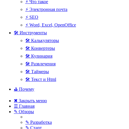
⚡ Что такое
⚡ Электронная почта
⚡ SEO
⚡ Word, Excel, OpenOffice
🛠 Инструменты
🛠 Калькуляторы
🛠 Конвертеры
🛠 Кулинария
🛠 Развлечения
🛠 Таймеры
🛠 Текст и Html
⛳ Почему
✖ Закрыть меню
☰ Главная
✎ Обзоры
✎ Разработка
✎ Старт