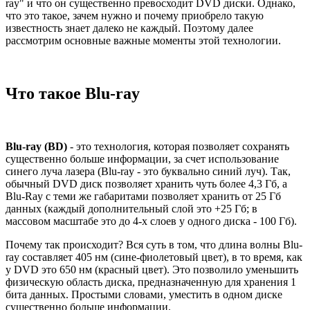
ray" и что он существенно превосходит DVD диски. Однако,
что это такое, зачем нужно и почему приобрело такую
известность знает далеко не каждый. Поэтому далее
рассмотрим основные важные моменты этой технологии.
Что такое Blu-ray
Blu-ray (BD)
- это технология, которая позволяет сохранять
существенно больше информации, за счет использование
синего луча лазера (Blu-ray - это буквально синий луч). Так,
обычный DVD диск позволяет хранить чуть более 4,3 Гб, а
Blu-Ray с теми же габаритами позволяет хранить от 25 Гб
данных (каждый дополнительный слой это +25 Гб; в
массовом масштабе это до 4-х слоев у одного диска - 100 Гб).
Почему так происходит? Вся суть в том, что длина волны Blu-
ray составляет 405 нм (сине-фиолетовый цвет), в то время, как
у DVD это 650 нм (красный цвет). Это позволило уменьшить
физическую область диска, предназначенную для хранения 1
бита данных. Простыми словами, уместить в одном диске
существенно больше информации.